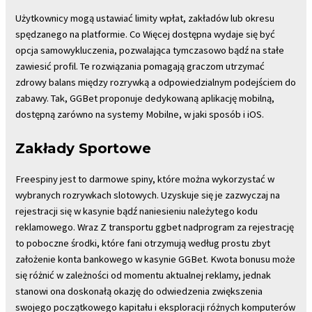
Użytkownicy mogą ustawiać limity wpłat, zakładów lub okresu
spędzanego na platformie. Co Więcej dostępna wydaje się być
opcja samowykluczenia, pozwalająca tymczasowo bądź na stałe
zawiesić profil. Te rozwiązania pomagają graczom utrzymać
zdrowy balans między rozrywką a odpowiedzialnym podejściem do
zabawy. Tak, GGBet proponuje dedykowaną aplikację mobilną,
dostępną zarówno na systemy Mobilne, w jaki sposób i iOS.
Zakłady Sportowe
Freespiny jest to darmowe spiny, które można wykorzystać w
wybranych rozrywkach slotowych. Uzyskuje się je zazwyczaj na
rejestracji się w kasynie bądź naniesieniu należytego kodu
reklamowego. Wraz Z transportu ggbet nadprogram za rejestrację
to poboczne środki, które fani otrzymują według prostu zbyt
założenie konta bankowego w kasynie GGBet. Kwota bonusu może
się różnić w zależności od momentu aktualnej reklamy, jednak
stanowi ona doskonałą okazję do odwiedzenia zwiększenia
swojego początkowego kapitału i eksploracji różnych komputerów