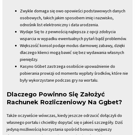
Zwykle domaga się owo opowieści podstawowych danych
osobowych, takich jakim sposobem imię i nazwisko,
odnośnik list elektroniczny i data urodzenia.
Wydaje Się to z pewnością najlepsza z opcji zdobycia
wsparcia w wypadku ewentualnych pytań bądź problemów.
Większość konsol podaje modus darmowej zabawy, dzięki
dlaczego klienci mogą bawić się bez wydawania własnych
pieniędzy.
Kasyno GGbet zastrzega osobiście upoważnienie do
pobierania prowizji od momentu wypłaty środków, które nie
były wykorzystane podczas gry na wortalu.
Dlaczego Powinno Się Założyć
Rachunek Rozliczeniowy Na Ggbet?
Także oczywiście wówczas, kiedy jeszcze odrzucić dołączyli do
własnego portalu i chcieliby dopytać się o jakieś szczegóły. Dziś
jedyną możliwością korzystania spośród bonusu wyjąwszy