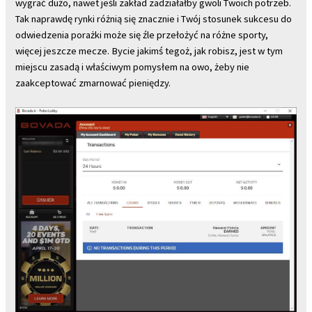
wygrać dużo, nawet jeśli zakład zadziałałby gwoli Twoich potrzeb.
Tak naprawdę rynki różnią się znacznie i Twój stosunek sukcesu do
odwiedzenia porażki może się źle przełożyć na różne sporty,
więcej jeszcze mecze. Bycie jakimś tegoż, jak robisz, jest w tym
miejscu zasadą i właściwym pomysłem na owo, żeby nie
zaakceptować zmarnować pieniędzy.