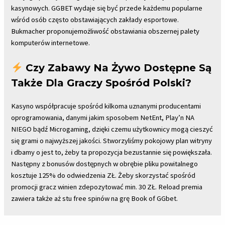
kasynowych. GGBET wydaje się być przede każdemu popularne
wśród osób często obstawiających zakłady esportowe.
Bukmacher proponujemożliwość obstawiania obszernej palety
komputerów internetowe.
Czy Zabawy Na Żywo Dostępne Są
Także Dla Graczy Spośród Polski?
Kasyno współpracuje spośród kilkoma uznanymi producentami
oprogramowania, danymi jakim sposobem NetEnt, Play’n NA
NIEGO bądź Microgaming, dzięki czemu użytkownicy mogą cieszyć
się grami o najwyższej jakości. Stworzyliśmy pokojowy plan witryny
i dbamy o jest to, żeby ta propozycja bezustannie się powiększała.
Następny z bonusów dostępnych w obrębie pliku powitalnego
kosztuje 125% do odwiedzenia ZŁ. Żeby skorzystać spośród
promocji gracz winien zdepozytować min. 30 ZŁ. Reload premia
zawiera także aż stu free spinów na grę Book of GGbet.