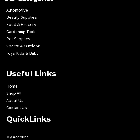
Automotive
Beauty Supplies
Food & Grocery
Gardening Tools
Pet Supplies
Sports & Outdoor
Toys Kids & Baby
Useful Links
Home
Shop All
About Us
Contact Us
QuickLinks
My Account