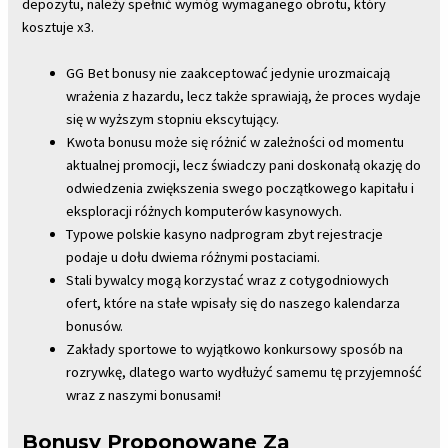
depozytu, należy spełnić wymóg wymaganego obrotu, który
kosztuje x3.
GG Bet bonusy nie zaakceptować jedynie urozmaicają
wrażenia z hazardu, lecz także sprawiają, że proces wydaje
się w wyższym stopniu ekscytujący.
Kwota bonusu może się różnić w zależności od momentu
aktualnej promocji, lecz świadczy pani doskonałą okazję do
odwiedzenia zwiększenia swego początkowego kapitału i
eksploracji różnych komputerów kasynowych.
Typowe polskie kasyno nadprogram zbyt rejestracje
podaje u dołu dwiema różnymi postaciami.
Stali bywalcy mogą korzystać wraz z cotygodniowych
ofert, które na stałe wpisały się do naszego kalendarza
bonusów.
Zakłady sportowe to wyjątkowo konkursowy sposób na
rozrywkę, dlatego warto wydłużyć samemu tę przyjemność
wraz z naszymi bonusami!
Bonusy Proponowane Za