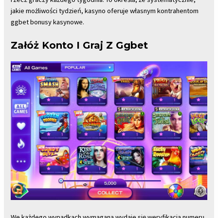
jakie możliwości tydzień, kasyno oferuje własnym kontrahentom
ggbet bonusy kasynowe.
Załóż Konto I Graj Z Ggbet
We każdego wypadkach wymagana wydaje się weryfikacja numeru