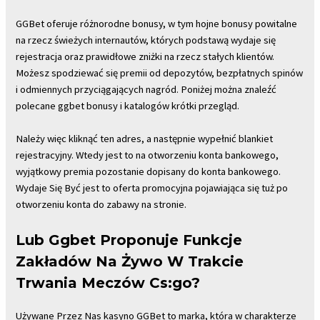
GGBet oferuje różnorodne bonusy, w tym hojne bonusy powitalne
na rzecz świeżych internautów, których podstawą wydaje się
rejestracja oraz prawidłowe zniżki na rzecz stałych klientów.
Możesz spodziewać się premii od depozytów, bezpłatnych spinów
i odmiennych przyciągających nagród. Poniżej można znaleźć
polecane ggbet bonusy i katalogów krótki przegląd.
Należy więc kliknąć ten adres, a następnie wypełnić blankiet
rejestracyjny. Wtedy jest to na otworzeniu konta bankowego,
wyjątkowy premia pozostanie dopisany do konta bankowego.
Wydaje Się Być jest to oferta promocyjna pojawiająca się tuż po
otworzeniu konta do zabawy na stronie.
Lub Ggbet Proponuje Funkcje
Zakładów Na Żywo W Trakcie
Trwania Meczów Cs:go?
Używane Przez Nas kasyno GGBet to marka, która w charakterze