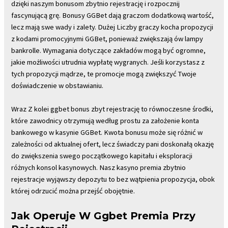
dzięki naszym bonusom zbytnio rejestrację i rozpocznij
fascynującą grę. Bonusy GGBet dają graczom dodatkową wartość,
lecz mają swe wady i zalety. Dużej Liczby graczy kocha propozycji
z kodami promocyjnymi GGBet, ponieważ zwiększają ów lampy
bankrolle. Wymagania dotyczące zakładów mogą być ogromne,
jakie możliwości utrudnia wypłatę wygranych. Jeśli korzystasz z
tych propozycji mądrze, te promocje mogą zwiększyć Twoje
doświadczenie w obstawianiu.
Wraz Z kolei ggbet bonus zbyt rejestrację to równoczesne środki,
które zawodnicy otrzymują według prostu za założenie konta
bankowego w kasynie GGBet. Kwota bonusu może się różnić w
zależności od aktualnej ofert, lecz świadczy pani doskonałą okazję
do zwiększenia swego początkowego kapitału i eksploracji
różnych konsol kasynowych. Nasz kasyno premia zbytnio
rejestracje wyjąwszy depozytu to bez wątpienia propozycja, obok
której odrzucić można przejść obojętnie.
Jak Operuje W Ggbet Premia Przy