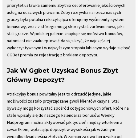
priorytet ustawiła samemu zbytnio cel oferowanie jakościowych
usług na uczciwych prawami. Żeby rozrywka na rzecz naszych
graczy była potulna i ekscytująca oferujemy wyśmienity system
bonusowy, wraz z którego mogą skorzystać zarówno nowi, jak i
stali gracze. W polskiej palecie znajduje się mnóstwo bonusów,
natomiast nie zaakceptować da się ukryć, że najczęściej
wykorzystywanym i w najwyższym stopniu lubianym wydaje się być
GGBet premia za rejestrację z brakiem depozytu.
Jak W Ggbet Uzyskać Bonus Zbyt
Główny Depozyt?
Atrakcyjny bonus powitalny jest to odrzucić jedyne, jakie
możliwości zostało przyrządzane gwoli klientów kasyna. Stali
bywalcy mogą korzystać spośród cotygodniowych ofert, które na
stałe wpisały się do naszego kalendarza bonusów. Weekly
Nadprogram można aktywować jak tydzień między wtorkiem a
czwartkiem, wpłacając depozyt w wysokości jak w żadnym
wypadku dwadzieścia złotych. W zamian za owo fan uzyska od