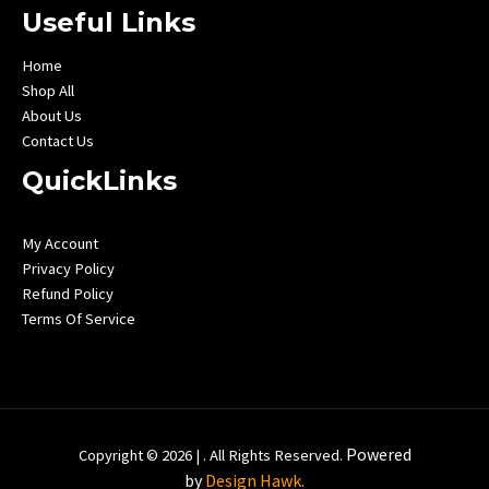
Useful Links
Home
Shop All
About Us
Contact Us
QuickLinks
My Account
Privacy Policy
Refund Policy
Terms Of Service
Powered
Copyright © 2026 | . All Rights Reserved.
by
Design Hawk.