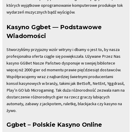
których wyjątkowe oprogramowanie komputerowe produkuje tok
wydarzeń muzycznych bądź wyścigów.
Kasyno Ggbet — Podstawowe
Wiadomości
Stworzyliśmy przyjazny wzór witryny i dbamy o jest to, by nasza
profesjonalna oferta ciągle się powiększała. Używane Przez Nas
kasyno GGBet Nasze Państwo dysponuje w swojej bibliotece
więcej niż 2000 gier od momentu prawie pięćdziesiąt dostawców.
Współpracujemy wraz z najbardziej świetnymi producentami
konsol kasynowych w branży, takimi jak BetSoft, NetEnt, Yggdrasil,
Play’n GO lub Microgaming. Tak duża różnorodność zezwala nam na
dostarczenie różnorodnych gier na rzecz graczy lubiących
automaty, zabawy z jackpotem, ruletkę, blackjacka czy kasyno na
żywo.
Ggbet – Polskie Kasyno Online