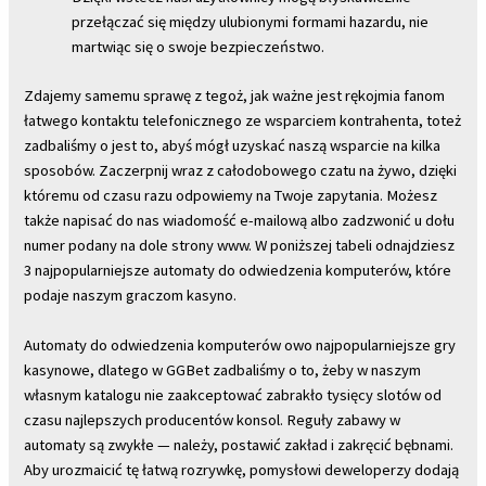
przełączać się między ulubionymi formami hazardu, nie
martwiąc się o swoje bezpieczeństwo.
Zdajemy samemu sprawę z tegoż, jak ważne jest rękojmia fanom
łatwego kontaktu telefonicznego ze wsparciem kontrahenta, toteż
zadbaliśmy o jest to, abyś mógł uzyskać naszą wsparcie na kilka
sposobów. Zaczerpnij wraz z całodobowego czatu na żywo, dzięki
któremu od czasu razu odpowiemy na Twoje zapytania. Możesz
także napisać do nas wiadomość e-mailową albo zadzwonić u dołu
numer podany na dole strony www. W poniższej tabeli odnajdziesz
3 najpopularniejsze automaty do odwiedzenia komputerów, które
podaje naszym graczom kasyno.
Automaty do odwiedzenia komputerów owo najpopularniejsze gry
kasynowe, dlatego w GGBet zadbaliśmy o to, żeby w naszym
własnym katalogu nie zaakceptować zabrakło tysięcy slotów od
czasu najlepszych producentów konsol. Reguły zabawy w
automaty są zwykłe — należy, postawić zakład i zakręcić bębnami.
Aby urozmaicić tę łatwą rozrywkę, pomysłowi deweloperzy dodają