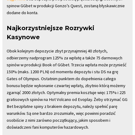
spinow GGbet w produkcji Gonzo’s Quest, zostaną błyskawicznie
dodane do konta.
Najkorzystniejsze Rozrywki
Kasynowe
Obok kolejnym depozycie zbyt przynajmniej 40 złotych,
odbierzemy nadprogram 125% za wpłatę a także 75 darmowych
spinów w produkcji Book of GGbet. Trzecia wpłata może przynieść
150% (maks. 1200 PLN) od momentu depozytu i stu DS na grę
Gates of Olympus. Ostatnim punktem do dopełnienia całego
bonusu będzie wykonanie czwartej wpłaty, zbytnio którą możemy
zgarnąć 2000 złotych. Optymalny premia kosztuje więc 175% i 225
gratisowych spinów na Hot Volcano od Evoplay. Żeby otrzymać GG
Bet bezpłatne spiny z brakiem depozytu, należy spełnić parę
warunków. Są one bardzo zrozumiałe, więc powinni poradzić
osobiście z nimi zarówno początkujący, jakim sposobem i
doświadczeni fani komputerów hazardowych.