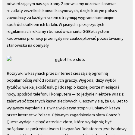
odwiedzającym naszą stronę. Zapewniamy uczciwe i losowe
rezultaty wszelkich konsol kasynowych, dzięki którym polscy
zawodnicy za każdym razem otrzymują wygrane harmonijne
spośród skutkiem ich batalii. W jasnych i przejrzystych
regulaminach reklamy i bonusów wariantu GGBet system
kodowania promocji przenigdy nie zaakceptować pozostawiamy
stanowiska na domysły.
Rozrywki w kasynach przez internet cieszą się ogromną
popularnością wśród rodzimych graczy. Wygoda, duży wybór
tytułów, wielka jakość usług i dostęp o każdej porze miesiąca i
nocy, spośród telefonu i komputera — to jedynie niektóre wraz z
zalet współczesnych kasyn sieciowych. Cieszymy się, że GG Bet to
wyjąwszy wątpienia 1 z w największym stopniu lubianych kasyn
przez internet w Polsce. Głównym zagadnieniem slota Gonzo’s
Quest wydaje się być azteckie złoto, które wydaje się być
pożądane za pośrednictwem Hiszpanów. Bohaterem jest tytułowy