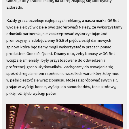
Gonzo, który kradnie mapę, na której znajdują się koordynaty
Eldorado.
Każdy gracz oczekuje najlepszych reklamy, a nasza marka GGBet
wydaje się być w dzieje owo zaoferować! Należy, że wykorzystamy
odnośnik partnerski, nie zaakceptować wykorzystując kod
promocyjny, a zdobędziemy GG.Bet pięćdziesiąt darmowych
spinow, które będziemy mogli wykorzystać w pracach ponad
produktem Gonzo’s Quest. Dbamy o to, żeby bonusy w GG.Bet
wciąż się zmieniały i były przystosowane do odwiedzenia
preferencji grono użytkowników. Zachęcamy do oswojenia się
spośród regulaminem i spełnieniu wszelkich warunków, żeby móc
w pełni cieszyć się wraz z bonusu. Możesz spróbować swych sił,
grając w wyścigi konne, wyścigi do samochodów, tenis stołowy,
piłkę nożną lub wyścigi psów.