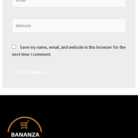
Website
Save my name, email, and website in this browser for the
next time I comment.