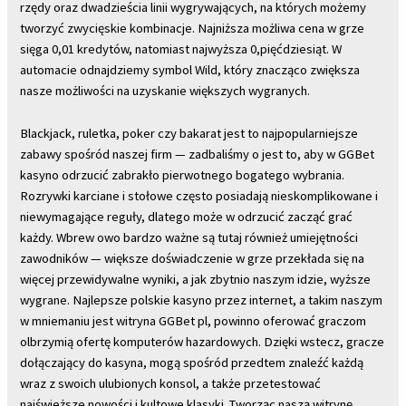
rzędy oraz dwadzieścia linii wygrywających, na których możemy
tworzyć zwycięskie kombinacje. Najniższa możliwa cena w grze
sięga 0,01 kredytów, natomiast najwyższa 0,pięćdziesiąt. W
automacie odnajdziemy symbol Wild, który znacząco zwiększa
nasze możliwości na uzyskanie większych wygranych.
Blackjack, ruletka, poker czy bakarat jest to najpopularniejsze
zabawy spośród naszej firm — zadbaliśmy o jest to, aby w GGBet
kasyno odrzucić zabrakło pierwotnego bogatego wybrania.
Rozrywki karciane i stołowe często posiadają nieskomplikowane i
niewymagające reguły, dlatego może w odrzucić zacząć grać
każdy. Wbrew owo bardzo ważne są tutaj również umiejętności
zawodników — większe doświadczenie w grze przekłada się na
więcej przewidywalne wyniki, a jak zbytnio naszym idzie, wyższe
wygrane. Najlepsze polskie kasyno przez internet, a takim naszym
w mniemaniu jest witryna GGBet pl, powinno oferować graczom
olbrzymią ofertę komputerów hazardowych. Dzięki wstecz, gracze
dołączający do kasyna, mogą spośród przedtem znaleźć każdą
wraz z swoich ulubionych konsol, a także przetestować
najświeższe nowości i kultowe klasyki. Tworząc naszą witrynę