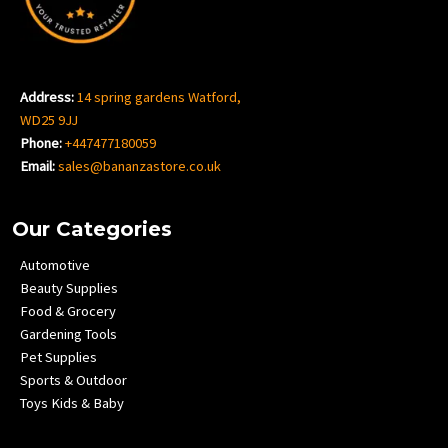
Address:
14 spring gardens Watford,
WD25 9JJ
Phone:
+447477180059
Email:
sales@bananzastore.co.uk
Our Categories
Automotive
Beauty Supplies
Food & Grocery
Gardening Tools
Pet Supplies
Sports & Outdoor
Toys Kids & Baby