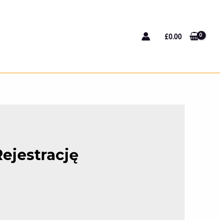
£
0.00
ejestrację