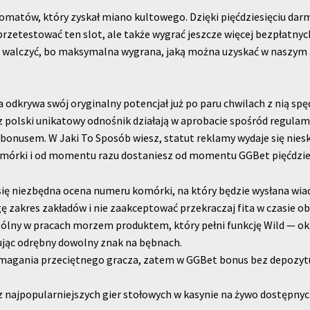
utomatów, który zyskał miano kultowego. Dzięki pięćdziesięciu 
rzetestować ten slot, ale także wygrać jeszcze więcej bezpłatny
k walczyć, bo maksymalna wygrana, jaką można uzyskać w naszym
a odkrywa swój oryginalny potencjał już po paru chwilach z nią sp
polski unikatowy odnośnik działają w aprobacie spośród regula
e bonusem. W Jaki To Sposób wiesz, statut reklamy wydaje się nies
 komórki i od momentu razu dostaniesz od momentu GGBet pięćdzi
 się niezbędna ocena numeru komórki, na który będzie wysłana wi
gę zakres zakładów i nie zaakceptować przekraczaj fita w czasie 
ólny w pracach morzem produktem, który pełni funkcję Wild — okr
ując odrębny dowolny znak na bębnach.
ymagania przeciętnego gracza, zatem w GGBet bonus bez depozytu
 z najpopularniejszych gier stołowych w kasynie na żywo dostępny