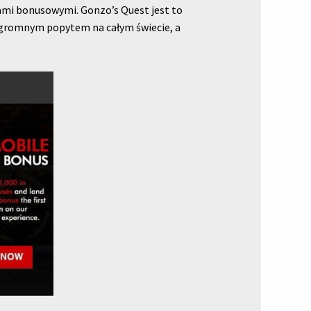
ami bonusowymi. Gonzo’s Quest jest to
ogromnym popytem na całym świecie, a