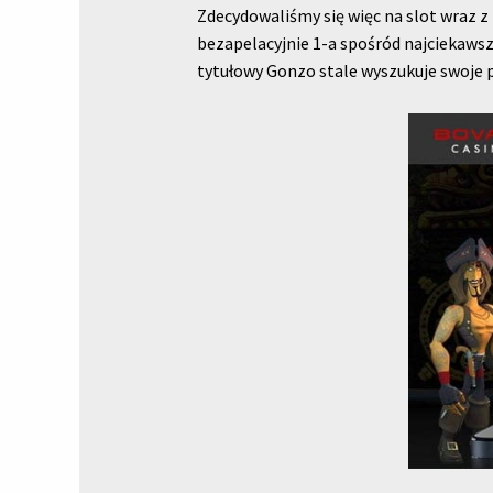
Zdecydowaliśmy się więc na slot wraz 
bezapelacyjnie 1-a spośród najciekaws
tytułowy Gonzo stale wyszukuje swoje 