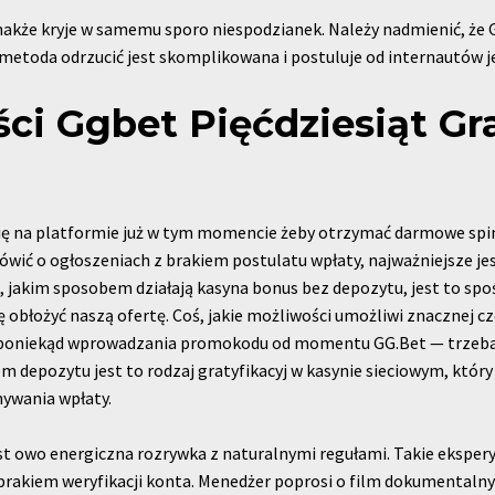
ednakże kryje w samemu sporo niespodzianek. Należy nadmienić, że 
 metoda odrzucić jest skomplikowana i postuluje od internautów j
ci Ggbet Pięćdziesiąt Gr
j się na platformie już w tym momencie żeby otrzymać darmowe spin
wić o ogłoszeniach z brakiem postulatu wpłaty, najważniejsze jes
, jakim sposobem działają kasyna bonus bez depozytu, jest to sp
obłożyć naszą ofertę. Coś, jakie możliwości umożliwi znacznej czę
 poniekąd wprowadzania promokodu od momentu GG.Bet — trzeba w
em depozytu jest to rodzaj gratyfikacyj w kasynie sieciowym, kt
ywania wpłaty.
est owo energiczna rozrywka z naturalnymi regułami. Takie ekspe
brakiem weryfikacji konta. Menedżer poprosi o film dokumentalny