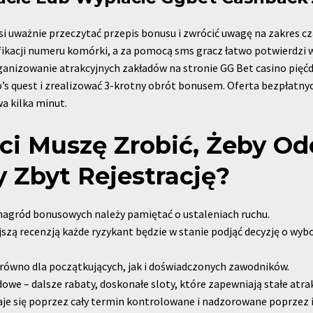
i uważnie przeczytać przepis bonusu i zwrócić uwagę na zakres c
kacji numeru komórki, a za pomocą sms gracz łatwo potwierdzi w
rganizowanie atrakcyjnych zakładów na stronie GG Bet casino pię
o’s quest i zrealizować 3-krotny obrót bonusem. Oferta bezpłatn
a kilka minut.
ci Muszę Zrobić, Żeby Od
 Zbyt Rejestrację?
 nagród bonusowych należy pamiętać o ustaleniach ruchu.
jszą recenzją każde ryzykant będzie w stanie podjąć decyzję o wyb
arówno dla początkujących, jak i doświadczonych zawodników.
owe – dalsze rabaty, doskonałe sloty, które zapewniają stałe atra
daje się poprzez cały termin kontrolowane i nadzorowane poprzez i