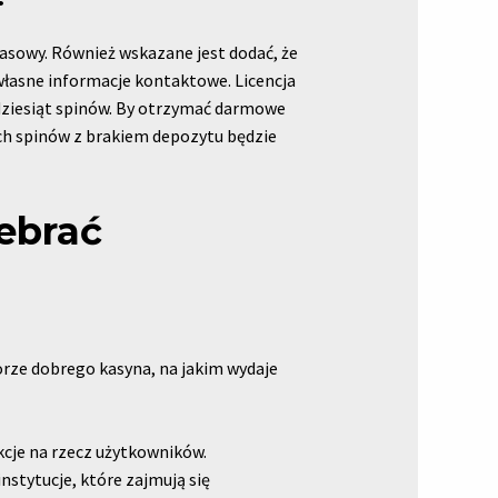
zasowy. Również wskazane jest dodać, że
łasne informacje kontaktowe. Licencja
ćdziesiąt spinów. By otrzymać darmowe
ych spinów z brakiem depozytu będzie
ebrać
orze dobrego kasyna, na jakim wydaje
kcje na rzecz użytkowników.
nstytucje, które zajmują się