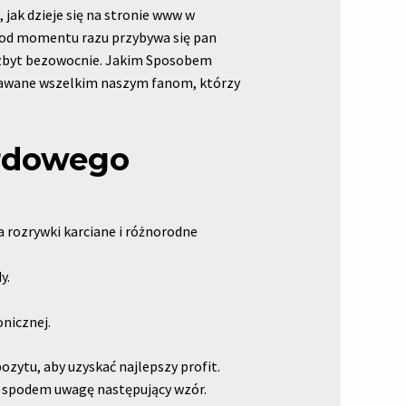
 jak dzieje się na stronie www w
a, od momentu razu przybywa się pan
ś zbyt bezowocnie. Jakim Sposobem
znawane wszelkim naszym fanom, którzy
ardowego
a rozrywki karciane i różnorodne
y.
nicznej.
zytu, aby uzyskać najlepszy profit.
od spodem uwagę następujący wzór.