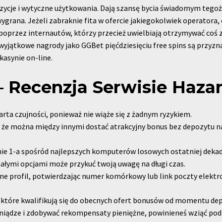
zycje i wytyczne użytkowania. Dają szansę bycia świadomym tegoż,
wygrana. Jeżeli zabraknie fita w ofercie jakiegokolwiek operator
 poprzez internautów, którzy przecież uwielbiają otrzymywać co
 wyjątkowe nagrody jako GGBet pięćdziesięciu free spins są przy
kasynie on-line.
– Recenzja Serwisie Haz
rta czujności, ponieważ nie wiąże się z żadnym ryzykiem.
 że można między innymi dostać atrakcyjny ​​bonus bez depozytu n
ie 1-a spośród najlepszych komputerów losowych ostatniej dekad
ałymi opcjami może przykuć twoją uwagę na długi czas.
e profil, potwierdzając numer komórkowy lub link poczty elektro
które kwalifikują się do obecnych ofert bonusów od momentu depo
pieniądze i zdobywać rekompensaty pieniężne, powinieneś wziąć p