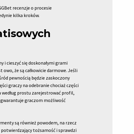
GGBet recenzje o procesie
edynie kilka kroków.
atisowych
y i cieszyć się doskonałymi grami
t owo, że są całkowicie darmowe. Jeśli
ośród pewnością będzie zaskoczony
ści graczy na odebranie chociaż części
edług prostu zarejestrować profil,
óry gwarantuje graczom możliwość
rymenty są również powodem, na rzecz
 potwierdzający tożsamość i sprawdzi