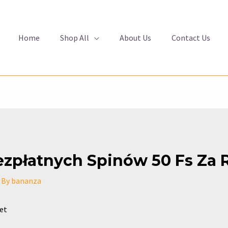
Home
Shop All
About Us
Contact Us
ezpłatnych Spinów 50 Fs Za R
 By
bananza