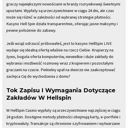
graczy największymi nowościami w branży rozrywkoweji świetnymi
upustami. Wypłaty są urzeczywistniane w ciągu 24 dni, ale czas
może się różnić w zależności od wybranej strategie płatności.
Kasyno Hell Spin działa transparentnie, oferując jasne maksymy i
pewne położenie do zabawy.
Jeśli wciąż odrzucić próbowałeś, jest to kasyno HellSpin LIVE
wydaje się idealną ofertą właśnie na rzecz Ciebie. Krupierzy na
żywo, bogata oferta komputerów, niewielkie i duże zakłady do
wybrania i możliwość rozmowy wraz z krupierem i pozostałymi
graczami na czacie. Piekielny upał na dworze nie zaakceptować
zachęca Cię do wychodzenia z domu?
Tok Zapisu I Wymagania Dotyczące
Zakładów W Hellspin
W HellSpin Casino wypłaty są urzeczywistniane najczęściej w ciągu
24 godzin. Dostępne metody płatności obejmują karty, e-portfele i
kryptowaluty. Transakcje są chronione szyfrowaniem i wytwarzane