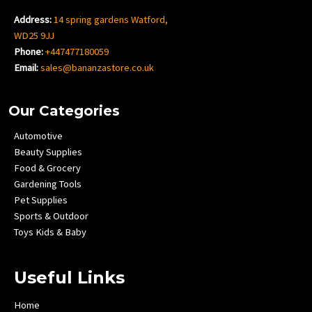
Address:
14 spring gardens Watford,
WD25 9JJ
Phone:
+447477180059
Email:
sales@bananzastore.co.uk
Our Categories
Automotive
Beauty Supplies
Food & Grocery
Gardening Tools
Pet Supplies
Sports & Outdoor
Toys Kids & Baby
Useful Links
Home