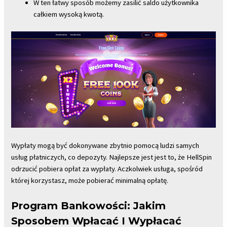
W ten łatwy sposób możemy zasilić saldo użytkownika
całkiem wysoką kwotą.
Wypłaty mogą być dokonywane zbytnio pomocą ludzi samych
usług płatniczych, co depozyty. Najlepsze jest jest to, że HellSpin
odrzucić pobiera opłat za wypłaty. Aczkolwiek usługa, spośród
której korzystasz, może pobierać minimalną opłatę.
Program Bankowości: Jakim
Sposobem Wpłacać I Wypłacać