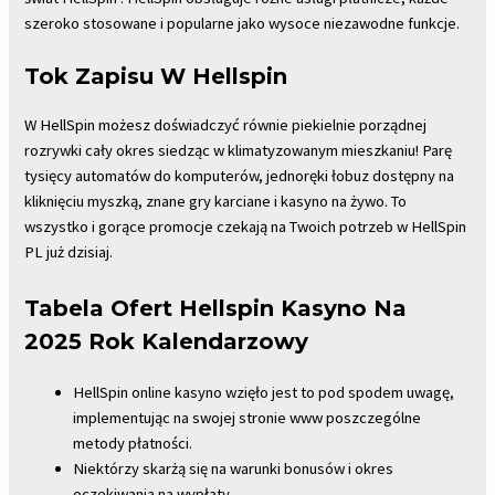
szeroko stosowane i popularne jako wysoce niezawodne funkcje.
Tok Zapisu W Hellspin
W HellSpin możesz doświadczyć równie piekielnie porządnej
rozrywki cały okres siedząc w klimatyzowanym mieszkaniu! Parę
tysięcy automatów do komputerów, jednoręki łobuz dostępny na
kliknięciu myszką, znane gry karciane i kasyno na żywo. To
wszystko i gorące promocje czekają na Twoich potrzeb w HellSpin
PL już dzisiaj.
Tabela Ofert Hellspin Kasyno Na
2025 Rok Kalendarzowy
HellSpin online kasyno wzięło jest to pod spodem uwagę,
implementując na swojej stronie www poszczególne
metody płatności.
Niektórzy skarżą się na warunki bonusów i okres
oczekiwania na wypłaty.