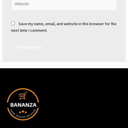
Save my name, email, and website in this browser for the
next time I comment.