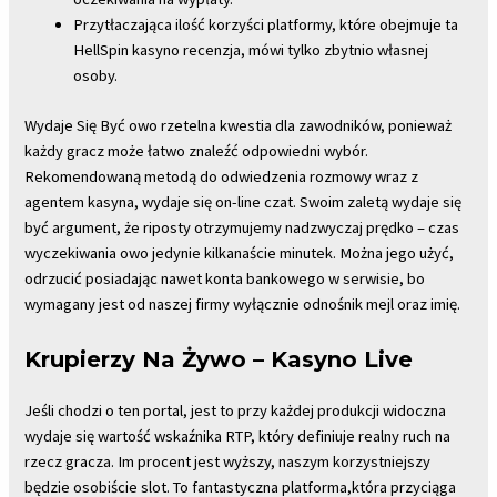
Przytłaczająca ilość korzyści platformy, które obejmuje ta
HellSpin kasyno recenzja, mówi tylko zbytnio własnej
osoby.
Wydaje Się Być owo rzetelna kwestia dla zawodników, ponieważ
każdy gracz może łatwo znaleźć odpowiedni wybór.
Rekomendowaną metodą do odwiedzenia rozmowy wraz z
agentem kasyna, wydaje się on-line czat. Swoim zaletą wydaje się
być argument, że riposty otrzymujemy nadzwyczaj prędko – czas
wyczekiwania owo jedynie kilkanaście minutek. Można jego użyć,
odrzucić posiadając nawet konta bankowego w serwisie, bo
wymagany jest od naszej firmy wyłącznie odnośnik mejl oraz imię.
Krupierzy Na Żywo – Kasyno Live
Jeśli chodzi o ten portal, jest to przy każdej produkcji widoczna
wydaje się wartość wskaźnika RTP, który definiuje realny ruch na
rzecz gracza. Im procent jest wyższy, naszym korzystniejszy
będzie osobiście slot. To fantastyczna platforma,która przyciąga