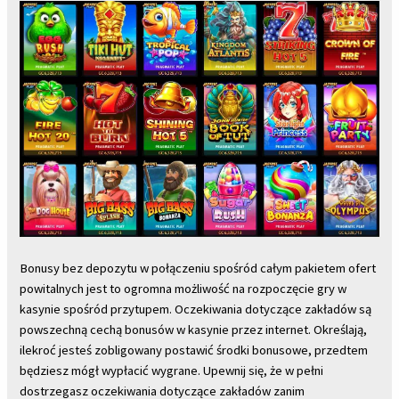
Bonusy bez depozytu w połączeniu spośród całym pakietem ofert
powitalnych jest to ogromna możliwość na rozpoczęcie gry w
kasynie spośród przytupem. Oczekiwania dotyczące zakładów są
powszechną cechą bonusów w kasynie przez internet. Określają,
ilekroć jesteś zobligowany postawić środki bonusowe, przedtem
będziesz mógł wypłacić wygrane. Upewnij się, że w pełni
dostrzegasz oczekiwania dotyczące zakładów zanim