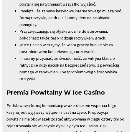
postara się natychmiast wszystko wyjaśnić.
Pamiętaj, że zabawy kasynowe internetowego muszą być
formą rozrywki, a odrzucić pomysłem na zarabianie
pieniędzy.
Przyzwyczajając się błyskawicznie do sterowania,
pokochasz także tego rodzaju rozrywkę w grach.
W Ice Casino wierzymy, że wiara graczy buduje się za
pośrednictwem konsekwencję i uczciwość.
I musimy przyznać, że świadomość, że witryna kładzie
faktycznie duży nacisk na bezpieczeństwo, z pewnością
pomaga w zapewnieniu bezproblemowego środowiska
rozrywki.
Premia Powitalny W Ice Casino
Podstawową formą komunikacji wraz z działem wsparcia tego
kasyna jest wyjąwszy wątpienia czat na żywo. Propozycja
powitalna ma obowiązek zostać aktywowana w ciągu cztery dni od
rejestrowania się w kasynie dyskusyjnym Ice Casino. Pęk