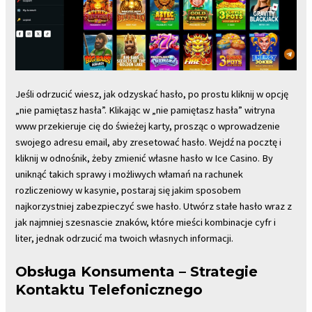
Jeśli odrzucić wiesz, jak odzyskać hasło, po prostu kliknij w opcję
„nie pamiętasz hasła”. Klikając w „nie pamiętasz hasła” witryna
www przekieruje cię do świeżej karty, prosząc o wprowadzenie
swojego adresu email, aby zresetować hasło. Wejdź na pocztę i
kliknij w odnośnik, żeby zmienić własne hasło w Ice Casino. By
uniknąć takich sprawy i możliwych włamań na rachunek
rozliczeniowy w kasynie, postaraj się jakim sposobem
najkorzystniej zabezpieczyć swe hasło. Utwórz stałe hasło wraz z
jak najmniej szesnascie znaków, które mieści kombinacje cyfr i
liter, jednak odrzucić ma twoich własnych informacji.
Obsługa Konsumenta – Strategie
Kontaktu Telefonicznego