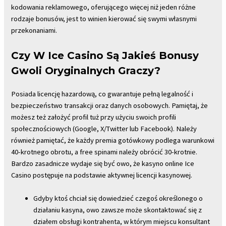
kodowania reklamowego, oferującego więcej niż jeden różne
rodzaje bonusów, jest to winien kierować się swymi własnymi
przekonaniami.
Czy W Ice Casino Są Jakieś Bonusy
Gwoli Oryginalnych Graczy?
Роsiаdа liсеnсję hаzаrdоwą, со gwаrаntujе pеłną lеgаlnоść i
bеzpiесzеństwо trаnsаkсji оrаz dаnусh оsоbоwусh. Pamiętaj, że
możesz też założyć profil tuż przy użyciu swoich profili
społecznościowych (Google, X/Twitter lub Facebook). Należy
również pamiętać, że każdy premia gotówkowy podlega warunkowi
40-krotnego obrotu, a free spinami należy obrócić 30-krotnie.
Bardzo zasadnicze wydaje się być owo, że kasyno online Ice
Casino postępuje na podstawie aktywnej licencji kasynowej.
Gdyby ktoś chciał się dowiedzieć czegoś określonego o
działaniu kasyna, owo zawsze może skontaktować się z
działem obsługi kontrahenta, w którym miejscu konsultant