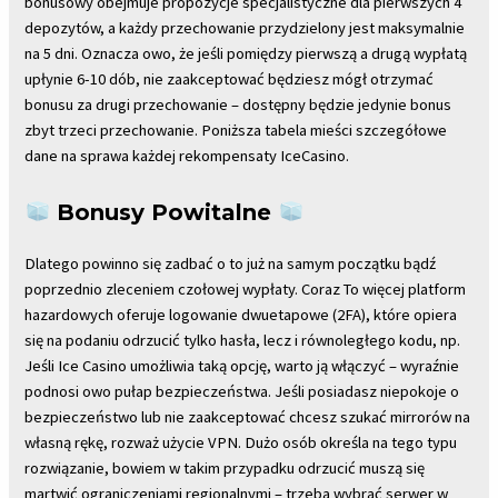
bonusowy obejmuje propozycje specjalistyczne dla pierwszych 4
depozytów, a każdy przechowanie przydzielony jest maksymalnie
na 5 dni. Oznacza owo, że jeśli pomiędzy pierwszą a drugą wypłatą
upłynie 6-10 dób, nie zaakceptować będziesz mógł otrzymać
bonusu za drugi przechowanie – dostępny będzie jedynie bonus
zbyt trzeci przechowanie. Poniższa tabela mieści szczegółowe
dane na sprawa każdej rekompensaty IceCasino.
Bonusy Powitalne
Dlatego powinno się zadbać o to już na samym początku bądź
poprzednio zleceniem czołowej wypłaty. Coraz To więcej platform
hazardowych oferuje logowanie dwuetapowe (2FA), które opiera
się na podaniu odrzucić tylko hasła, lecz i równoległego kodu, np.
Jeśli Ice Casino umożliwia taką opcję, warto ją włączyć – wyraźnie
podnosi owo pułap bezpieczeństwa. Jeśli posiadasz niepokoje o
bezpieczeństwo lub nie zaakceptować chcesz szukać mirrorów na
własną rękę, rozważ użycie VPN. Dużo osób określa na tego typu
rozwiązanie, bowiem w takim przypadku odrzucić muszą się
martwić ograniczeniami regionalnymi – trzeba wybrać serwer w