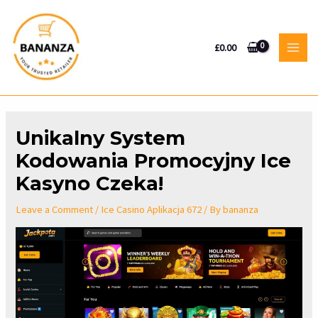
Skip
to
content
£
0.00
MAI
MEN
Unikalny System
Kodowania Promocyjny Ice
Kasyno Czeka!
Leave a Comment
/
Ice Casino Aplikacja 672
/ By
bananza