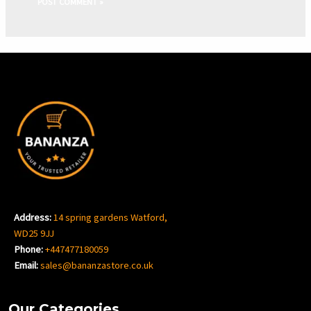
Address:
14 spring gardens Watford,
WD25 9JJ
Phone:
+447477180059
Email:
sales@bananzastore.co.uk
Our Categories