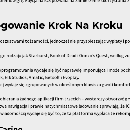
lemów grę. Edycja na iOS pozwala na zamierzenie skorzystania z
Logowanie Krok Na Kroku
oszustwami tożsamości, jednocześnie przyspieszając wypłaty i po
go rodzaju jak Starburst, Book of Dead i Gonzo’s Quest, według zu
oprogramowania wydaje się być naprawdę imponująca i może pochw
 Elk Studios, Amatic, Betsoft i Evoplay.
ej wydaje się zgrupowanych w określonym klawisza gwoli komfor
bierania żadnego aplikacji firm trzecich – wystarczy otworzyć g
twa nawigacja i prawie natychmiastowe ładowanie sprawiają, że I
wiadomością wydaje się być to, że ta platforma wypłaca te rekomp
Casino