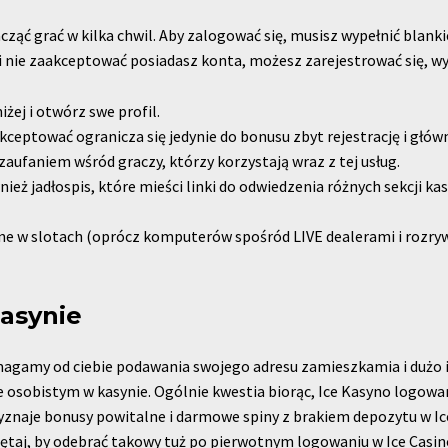
cząć grać w kilka chwil. Aby zalogować się, musisz wypełnić blank
i nie zaakceptować posiadasz konta, możesz zarejestrować się, wyp
iżej i otwórz swe profil.
kceptować ogranicza się jedynie do bonusu zbyt rejestrację i głó
aufaniem wśród graczy, którzy korzystają wraz z tej usług.
ież jadłospis, które mieści linki do odwiedzenia różnych sekcji 
ane w slotach (oprócz komputerów spośród LIVE dealerami i rozr
asynie
agamy od ciebie podawania swojego adresu zamieszkamia i dużo i
e osobistym w kasynie. Ogólnie kwestia biorąc, Ice Kasyno logowa
zyznaje bonusy powitalne i darmowe spiny z brakiem depozytu w I
ętaj, by odebrać takowy tuż po pierwotnym logowaniu w Ice Casino.