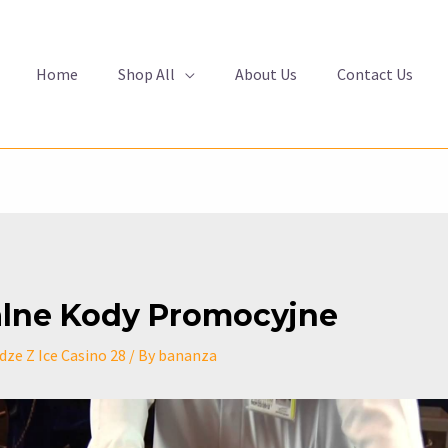
Home
Shop All
About Us
Contact Us
alne Kody Promocyjne
dze Z Ice Casino 28
/ By
bananza