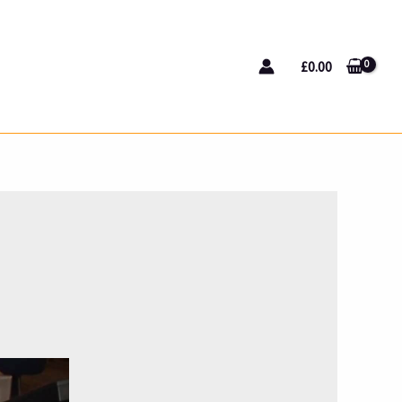
£
0.00