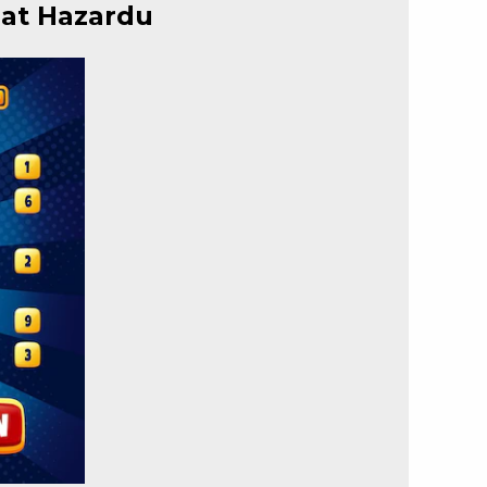
iat Hazardu