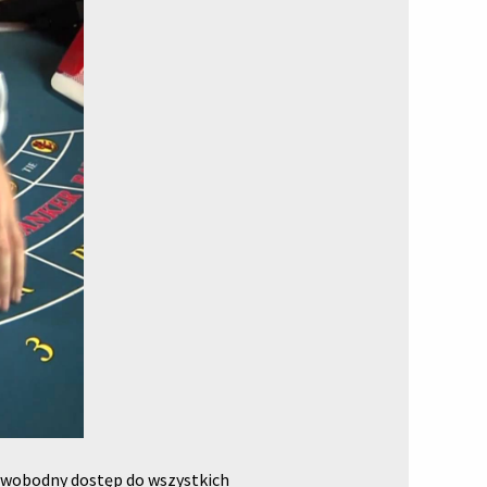
 swobodny dostęp do wszystkich