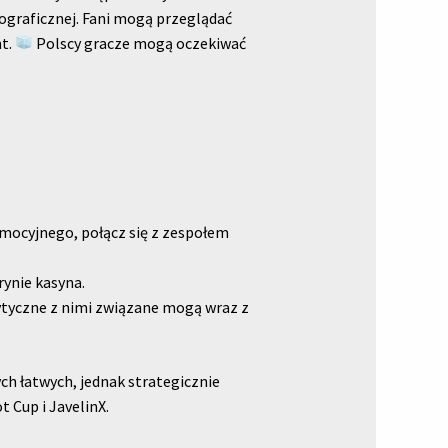
ograficznej. Fani mogą przeglądać
nt.
Polscy gracze mogą oczekiwać
mocyjnego, połącz się z zespołem
rynie kasyna.
wytyczne z nimi związane mogą wraz z
ych łatwych, jednak strategicznie
 Cup i JavelinX.