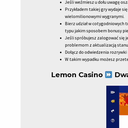
Jeśli weźmiesz u dołu uwagę osz
Przykładem takiej gry wydaje s
wielomilionowymi wygranymi.
Bierz udział w cotygodniowych 
typu jakim sposobem bonusy pie
Jeśli spróbujesz zalogować się 
problemom z aktualizacją stan
Dołącz do odwiedzenia rozrywki 
W takim wypadku możesz przete
Lemon Casino
Dwa