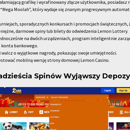
ałamiającą grafikę i wyrafinowany złącze użytkownika, posiadasz n
ię “Mega Moolah”, który wydaje się znanym progresywnym automat
turniejach, sporadycznych konkursach i promocjach świątecznych
niężne, darmowe spiny lub bilety do odwiedzenia Lemon Lottery.
jednocześnie na dwóch urządzeniach, program inteligentnie zarz
u konta bankowego.
i walcz o wyjątkowe nagrody, pokazując swoje umiejętności.
stować mobilną wersję strony domowej Lemon Casino.
dzieścia Spinów Wyjąwszy Depozy