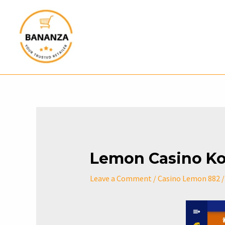
Skip
to
content
Lemon Casino Ko
Leave a Comment
/
Casino Lemon 882
/