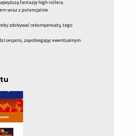
ajwyższą fantazję high rollera.
em wraz z potencjalnie
, żeby zdobywać rekompensaty, tego
ądzi sesjami, zapobiegając ewentualnym
tu