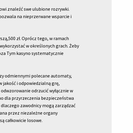
wi znaleźć swe ulubione rozrywki.
pozwala na nieprzerwane wsparcie i
zą,500 zł. Oprócz tego, w ramach
wykorzystać w określonych grach. Żeby
 Poza Tym kasyno systematycznie
ędzy odmiennymi polecane automaty,
jakość i odpowiedzialną grę,
to odwzorowanie odrzucić wyłącznie w
 dla przyrzeczenia bezpieczeństwa
ki dlaczego zawodnicy mogą zarządzać
zana przez niezależne organy
są całkowicie losowe.