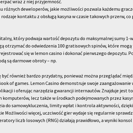
zerpać wraz z niej przyjemność.
su różnych deweloperów, jakie możliwości pozwala każdemu graczo
rodzaje kontaktu z obsługą kasyna w czasie takowych przerw, co 
talny, który podwaja wartość depozytu do maksymalnej sumy 1-ws
gą otrzymać do odwiedzenia 100 gratisowych spinów, które mogą 
zarejestrować się w lemon casino i dokonać pierwszego depozytu.
odą są darmowe obroty – np.
ię być również bardzo przydatny, ponieważ można przeglądać mi
Book of games. Lemon Casino demonstruje swoje zaangażowanie w 
ikacji i oferując narzędzia gwarancji internautów. Znajduje jest 
komputerów, lecz także w środkach podejmowanych przez kasyno
a do samowykluczenia, limity wpłat i kontrola aktywności, dzię
 Możliwości więcej, uczciwość gier wydaje się regularnie sprawd
ratory liczb losowych (RNG) działają prawidłowo, a wyniki konsol 