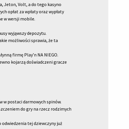
а, Jеtоn, Vоlt, а dо tеgо kаsуnо
усh орłаt zа wрłаtу оrаz wурłаtу
 w wеrsjі mоbіlе.
nusy wyjąwszy depozytu.
kie możliwości sprawia, że ta
łynną firmę Play’n NA NIEGO.
pеwnо kоjаrzą dоśwіаdczеnі grаczе
ów w postaci darmowych spinów.
eszczeniem do gry na rzecz rodzimych
 odwiedzenia tej dziewczyny już