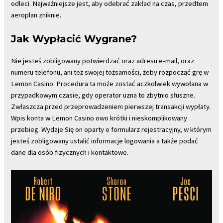
odleci. Najważniejsze jest, aby odebrać zakład na czas, przedtem
aeroplan zniknie.
Jak Wypłacić Wygrane?
Nie jesteś zobligowany potwierdzać oraz adresu e-mail, oraz
numeru telefonu, ani też swojej tożsamości, żeby rozpocząć grę w
Lemon Casino. Procedura ta może zostać aczkolwiek wywołana w
przypadkowym czasie, gdy operator uzna to zbytnio słuszne.
Zwłaszcza przed przeprowadzeniem pierwszej transakcji wypłaty.
Wpis konta w Lemon Casino owo krótki i nieskomplikowany
przebieg. Wydaje Się on oparty o formularz rejestracyjny, w którym
jesteś zobligowany ustalić informacje logowania a także podać
dane dla osób fizycznych i kontaktowe.