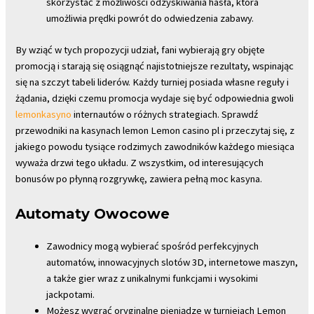
skorzystać z możliwości odzyskiwania hasła, która
umożliwia prędki powrót do odwiedzenia zabawy.
By wziąć w tych propozycji udział, fani wybierają gry objęte
promocją i starają się osiągnąć najistotniejsze rezultaty, wspinając
się na szczyt tabeli liderów. Każdy turniej posiada własne reguły i
żądania, dzięki czemu promocja wydaje się być odpowiednia gwoli
lemonkasyno
internautów o różnych strategiach. Sprawdź
przewodniki na kasynach lemon Lemon casino pl i przeczytaj się, z
jakiego powodu tysiące rodzimych zawodników każdego miesiąca
wyważa drzwi tego układu. Z wszystkim, od interesujących
bonusów po płynną rozgrywkę, zawiera pełną moc kasyna.
Automaty Owocowe
Zawodnicy mogą wybierać spośród perfekcyjnych
automatów, innowacyjnych slotów 3D, internetowe maszyn,
a także gier wraz z unikalnymi funkcjami i wysokimi
jackpotami.
Możesz wygrać oryginalne pieniądze w turniejach Lemon