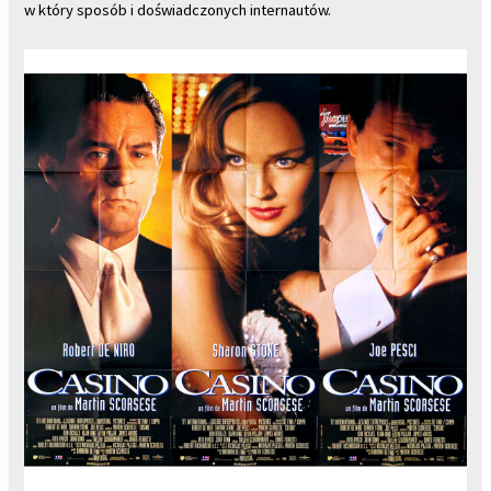
w który sposób i doświadczonych internautów.