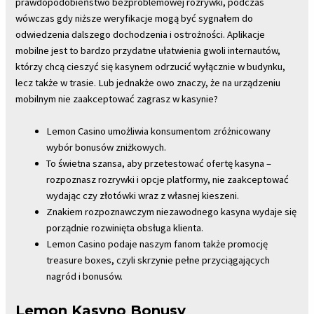
prawdopodobieństwo bezproblemowej rozrywki, podczas
wówczas gdy niższe weryfikacje mogą być sygnałem do
odwiedzenia dalszego dochodzenia i ostrożności. Aplikacje
mobilne jest to bardzo przydatne ułatwienia gwoli internautów,
którzy chcą cieszyć się kasynem odrzucić wyłącznie w budynku,
lecz także w trasie. Lub jednakże owo znaczy, że na urządzeniu
mobilnym nie zaakceptować zagrasz w kasynie?
Lemon Casino umożliwia konsumentom zróżnicowany
wybór bonusów zniżkowych.
To świetna szansa, aby przetestować ofertę kasyna –
rozpoznasz rozrywki i opcje platformy, nie zaakceptować
wydając czy złotówki wraz z własnej kieszeni.
Znakiem rozpoznawczym niezawodnego kasyna wydaje się
porządnie rozwinięta obsługa klienta.
Lemon Casino podaje naszym fanom także promocję
treasure boxes, czyli skrzynie pełne przyciągających
nagród i bonusów.
Lemon Kasyno Bonusy