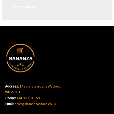
Address:
14 spring gardens Watford,
WD25 9JJ
Phone:
+447477180059
Email:
sales@bananzastore.co.uk