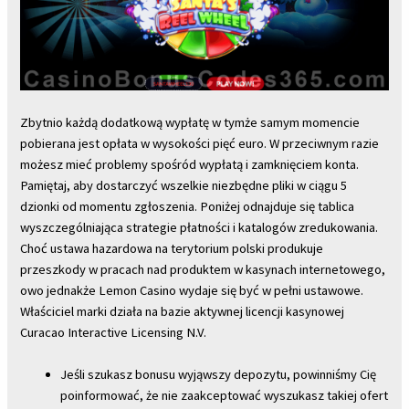
Zbytnio każdą dodatkową wypłatę w tymże samym momencie
pobierana jest opłata w wysokości pięć euro. W przeciwnym razie
możesz mieć problemy spośród wypłatą i zamknięciem konta.
Pamiętaj, aby dostarczyć wszelkie niezbędne pliki w ciągu 5
dzionki od momentu zgłoszenia. Poniżej odnajduje się tablica
wyszczególniająca strategie płatności i katalogów zredukowania.
Choć ustawa hazardowa na terytorium polski produkuje
przeszkody w pracach nad produktem w kasynach internetowego,
owo jednakże Lemon Casino wydaje się być w pełni ustawowe.
Właściciel marki działa na bazie aktywnej licencji kasynowej
Curacao Interactive Licensing N.V.
Jeśli szukasz bonusu wyjąwszy depozytu, powinniśmy Cię
poinformować, że nie zaakceptować wyszukasz takiej ofert