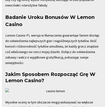
owocówki i starożytne fabuły.
Badanie Uroku Bonusów W Lemon
Casino
Lemon Casino PL wersja w tłumaczeniu gwarantuje fanom dostęp
do odwiedzenia najlepszych gier i najpóźniejszych tytułów. Ilość
konsol i różnorodność tytułów umożliwia, że każdy gracz znajdzie
coś właściwego na rzecz mojej dziurki. Dołącz do odwiedzenia
zabawy i walcz o wyjątkowe gratyfikacyj, pokazując swoje
umiejętności.
Jakim Sposobem Rozpocząć Grę W
Lemon Casino?
Wysokie oceny w tym obszarze mogą wskazywać na większe