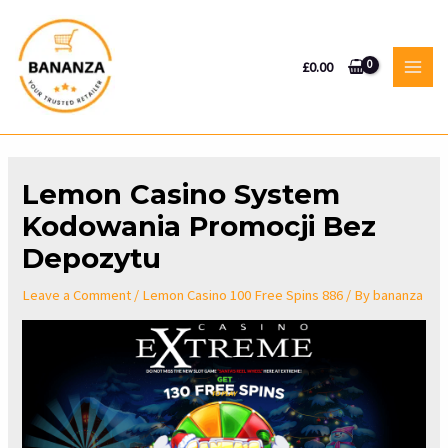
Skip
to
content
£
0.00
MAI
MEN
Lemon Casino System
Kodowania Promocji Bez
Depozytu
Leave a Comment
/
Lemon Casino 100 Free Spins 886
/ By
bananza