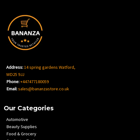
Address:
14 spring gardens Watford,
WD25 9JJ
Phone:
+447477180059
Email:
sales@bananzastore.co.uk
Our Categories
Automotive
Beauty Supplies
Food & Grocery