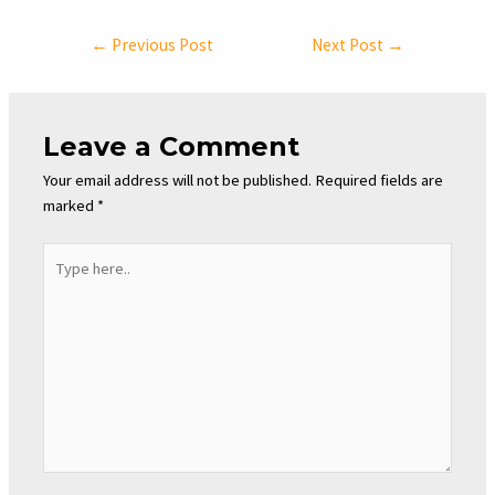
Post
←
Previous Post
Next Post
→
navigation
Leave a Comment
Your email address will not be published.
Required fields are
marked
*
Type
here..