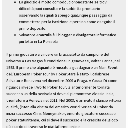
La giudizio è molto comodo, ciononostante se trovi
difficoltà puoi consultare la suddetta prontuario
osservando la i quali ti spiego qualunque passaggio da
commettere per la iscrizione e persino come eseguire il
primo deposito.
Salvatore Aranzulla è il blogger e divulgatore informatico
più letto in La Penisola.
Il primo giocatore a vincere un braccialetto da campione del
universo a Las Vegas è condizione un genovese, Valter Farina, nel
1995. Il primo che alquanto è riuscito a guadagnare un Main Event
dell’European Poker Tour by PokerStars è stato il calabrese
Salvatore Bonavena nel dicembre 2009 a Praga. A Causa Di come
riguarda invece il World Poker Tour, la anteriormente tornata
successo un della penisola si deve al piemontese Alessio Isaia,
trionfatore a Venezia nel 2011. Nel 2003, è arrivato il slancio vittoria
qualità, (inter. alla vincita del emerito World Series of Poker da
inizia successo Chris Moneymaker, emerito giocatore successo
poker statunitense, cui si deve il successo e la crescita del gioco
d’azzardo di traverso le piattaforme online.