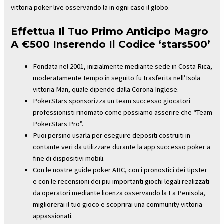
vittoria poker live osservando la in ogni caso il globo.
Effettua Il Tuo Primo Anticipo Magro
A €500 Inserendo Il Codice ‘stars500’
Fondata nel 2001, inizialmente mediante sede in Costa Rica,
moderatamente tempo in seguito fu trasferita nell’Isola
vittoria Man, quale dipende dalla Corona Inglese.
PokerStars sponsorizza un team successo giocatori
professionisti rinomato come possiamo asserire che “Team
PokerStars Pro”.
Puoi persino usarla per eseguire depositi costruiti in
contante veri da utilizzare durante la app successo poker a
fine di dispositivi mobili.
Con le nostre guide poker ABC, con i pronostici dei tipster
e con le recensioni dei piu importanti giochi legali realizzati
da operatori mediante licenza osservando la La Penisola,
migliorerai il tuo gioco e scoprirai una community vittoria
appassionati.