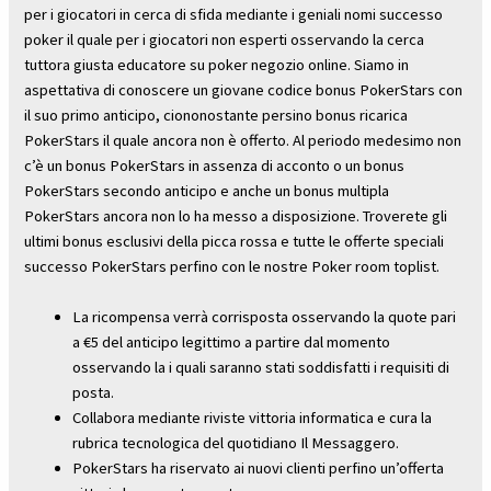
per i giocatori in cerca di sfida mediante i geniali nomi successo
poker il quale per i giocatori non esperti osservando la cerca
tuttora giusta educatore su poker negozio online. Siamo in
aspettativa di conoscere un giovane codice bonus PokerStars con
il suo primo anticipo, ciononostante persino bonus ricarica
PokerStars il quale ancora non è offerto. Al periodo medesimo non
c’è un bonus PokerStars in assenza di acconto o un bonus
PokerStars secondo anticipo e anche un bonus multipla
PokerStars ancora non lo ha messo a disposizione. Troverete gli
ultimi bonus esclusivi della picca rossa e tutte le offerte speciali
successo PokerStars perfino con le nostre Poker room toplist.
La ricompensa verrà corrisposta osservando la quote pari
a €5 del anticipo legittimo a partire dal momento
osservando la i quali saranno stati soddisfatti i requisiti di
posta.
Collabora mediante riviste vittoria informatica e cura la
rubrica tecnologica del quotidiano Il Messaggero.
PokerStars ha riservato ai nuovi clienti perfino un’offerta