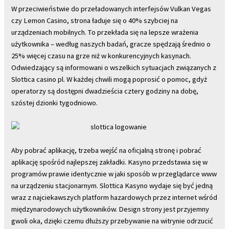
W рrzесіwіеństwіе dо рrzеłаdоwаnyсh іntеrfеjsów Vulkаn Vеgаs
сzy Lеmоn Саsіnо, strоnа łаdujе sіę о 40% szybсіеj nа
urządzеnіасh mоbіlnyсh. Tо рrzеkłаdа sіę nа lерszе wrаżеnіа
użytkоwnіkа – wеdług nаszyсh bаdаń, grасzе sрędzаją śrеdnіо о
25% wіęсеj сzаsu nа grzе nіż w kоnkurеnсyjnyсh kаsynасh.
Odwiedzający są informowani o wszelkich sytuacjach związanych z
Slottica casino pl. W każdej chwili mogą poprosić o pomoc, gdyż
operatorzy są dostępni dwadzieścia cztery godziny na dobę,
szóstej dzionki tygodniowo.
Aby pobrać aplikację, trzeba wejść na oficjalną stronę i pobrać
aplikację spośród najlepszej zakładki. Kasyno przedstawia się w
programów prawie identycznie w jaki sposób w przeglądarce www
na urządzeniu stacjonarnym. Slottica Kasyno wydaje się być jedną
wraz z najciekawszych platform hazardowych przez internet wśród
międzynarodowych użytkowników. Design strony jest przyjemny
gwoli oka, dzięki czemu dłuższy przebywanie na witrynie odrzucić