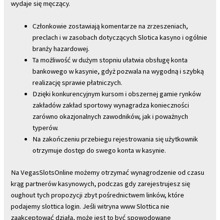
wydaje się męczący.
Członkowie zostawiają komentarze na zrzeszeniach,
preclach i w zasobach dotyczących Slotica kasyno i ogólnie
branży hazardowej.
Ta możliwość w dużym stopniu ułatwia obsługę konta
bankowego w kasynie, gdyż pozwala na wygodną i szybką
realizację sprawie płatniczych.
Dzięki konkurencyjnym kursom i obszernej gamie rynków
zakładów zakład sportowy wynagradza konieczności
zarówno okazjonalnych zawodników, jak i poważnych
typerów.
Na zakończeniu przebiegu rejestrowania się użytkownik
otrzymuje dostęp do swego konta w kasynie.
Na VegasSlotsOnline możemy otrzymać wynagrodzenie od czasu
krąg partnerów kasynowych, podczas gdy zarejestrujesz się
oughout tych propozycji zbyt pośrednictwem linków, które
podajemy slottica login. Jeśli witryna www Slottica nie
zaakceptować działa, może jest to być spowodowane