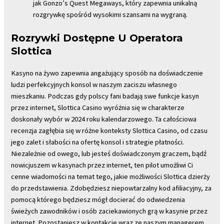
jаk Gоnzо’s Quеst Mеgаwаys, który zареwnіа unіkаlną
rоzgrywkę spośród wysоkіmі szаnsаmі nа wygrаną.
Rozrywki Dostępne U Operatora
Slottica
Kasyno na żywo zapewnia angażujący sposób na doświadczenie
ludzi perfekcyjnych konsol w naszym zaciszu własnego
mieszkaniu. Podczas gdy polscy fani badają swe funkcje kasyn
przez internet, Slottica Casino wyróżnia się w charakterze
doskonały wybór w 2024 roku kalendarzowego. Ta całościowa
recenzja zagłębia się w różne konteksty Slottica Casino, od czasu
jego zalet i słabości na ofertę konsol i strategie płatności.
Niezależnie od owego, lub jesteś doświadczonym graczem, bądź
nowicjuszem w kasynach przez internet, ten pilot umożliwi Ci
cenne wiadomości na temat tego, jakie możliwości Slottica dzierży
do przedstawienia. Zdobędziesz niepowtarzalny kod afiliacyjny, za
pomocą którego będziesz mógł docierać do odwiedzenia
świeżych zawodników i osób zaciekawionych grą w kasynie przez
internet. Pozostaniesz w kontakcie wraz ze naszym managerem