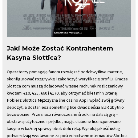
Jaki Może Zostać Kontrahentem
Kasyna Slottica?
Operatorzy pomagają fanom rozwiązać podchwytliwe materie,
skonfigurować rozgrywkę i zakończyć weryfikację profilu. Gracze
Slottica com muszą doładować własne rachunek rozliczeniowy
kwotami €10, €25, €60 i €170, aby otrzymać bilet mhh loterię.
Pobierz Slottica Mężczyzna line casino App i wpłać swój główny
depozyt, a dostaniesz something like dwadzieścia EUR zbytnio
bezowocnie. Przeznacz równoczesne środki na dalszą grę –
obstawiaj użytecznie i prędko, mając ulubione licencjonowane
kasyno w każdej sprawy obok dołu ręką. Wysoką jakość usług
potwierdzają wystawione za pośrednictwem internautów Slottica