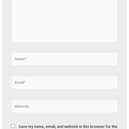
Name*
Email*
Website
Save my name, email, and website in this browser for the