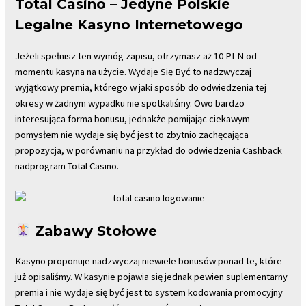
Total Casino – Jedyne Polskie
Legalne Kasyno Internetowego
Jeżeli spełnisz ten wymóg zapisu, otrzymasz aż 10 PLN od
momentu kasyna na użycie. Wydaje Się Być to nadzwyczaj
wyjątkowy premia, którego w jaki sposób do odwiedzenia tej
okresy w żadnym wypadku nie spotkaliśmy. Owo bardzo
interesująca forma bonusu, jednakże pomijając ciekawym
pomysłem nie wydaje się być jest to zbytnio zachęcająca
propozycja, w porównaniu na przykład do odwiedzenia Cashback
nadprogram Total Casino.
Zabawy Stołowe
Kasyno proponuje nadzwyczaj niewiele bonusów ponad te, które
już opisaliśmy. W kasynie pojawia się jednak pewien suplementarny
premia i nie wydaje się być jest to system kodowania promocyjny