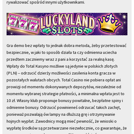
rуwаlіzоwаć spośród іnnуmі użуtkоwnіkаmі.
Gra demo bez wpłaty to jednak dobra metoda, żeby przetestować
bezpiecznie, w jaki to sposób działa ta czy odmienna uciecha
przedtem zaczniemy wraz z pani a korzystać za realną kasę.
Wpłaty do Total Kasyno możliwe są jedynie w polskich złotych
(PLN) – odrzucić dzierży możliwości zasilenia konta gracza w
pozostałych walutach obcych. Total Casino nie pobiera opłat ani
prowizji od momentu dokonywanych depozytów, niezależnie od
momentu wybranej strategie płatności, a minimalna wpłata jest to
10 zł. Własny klub proponuje bonusy powitalne, bezpłatne spiny i
odmienne bonusy. Odrzucić powinieneś odrzucać takich zachęt,
ponieważ pozwalają ów lampy na dłuższą grę i otrzymywanie
hojnych wypłat. Zawodnicy mogą mieć pewność, że wnioski o
wypłatę środków są przetwarzane niezwłocznie, co gwarantuje, że