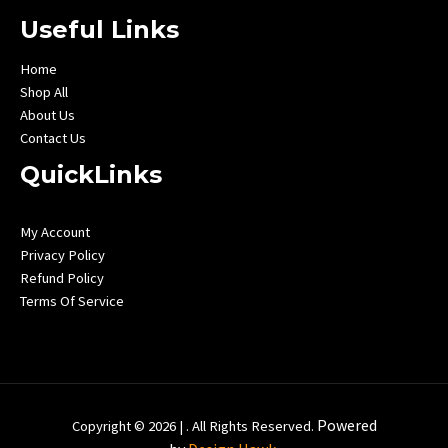
Useful Links
Home
Shop All
About Us
Contact Us
QuickLinks
My Account
Privacy Policy
Refund Policy
Terms Of Service
Powered
Copyright © 2026 | . All Rights Reserved.