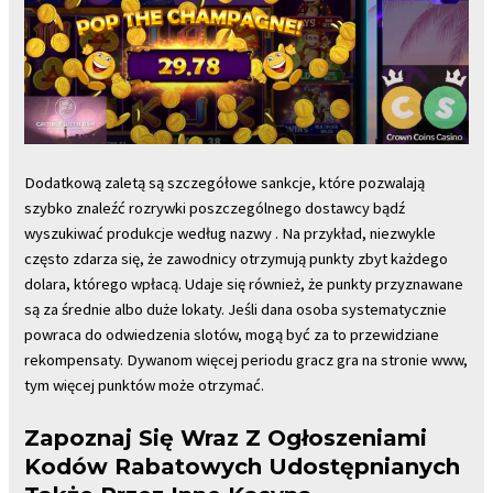
Dodatkową zaletą są szczegółowe sankcje, które pozwalają
szybko znaleźć rozrywki poszczególnego dostawcy bądź
wyszukiwać produkcje według nazwy . Na przykład, niezwykle
często zdarza się, że zawodnicy otrzymują punkty zbyt każdego
dolara, którego wpłacą. Udaje się również, że punkty przyznawane
są za średnie albo duże lokaty. Jeśli dana osoba systematycznie
powraca do odwiedzenia slotów, mogą być za to przewidziane
rekompensaty. Dywanom więcej periodu gracz gra na stronie www,
tym więcej punktów może otrzymać.
Zapoznaj Się Wraz Z Ogłoszeniami
Kodów Rabatowych Udostępnianych