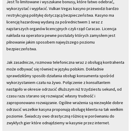
Jest To limitowane i wyszukane bonusy, które łatwo odebrać,
wykorzystać i wypłacić. Vulkan Vegas kasyno przewodzi bardzo
restrykcyjną politykę dotyczącą bezpieczeństwa. Kasyno ma
licencję hazardową wydaną za pośrednictwem 1 wraz z
najstarszych organów licencyjnych czyli rząd Curacao. Licencja
nakłada na operatora pewne postulaty których zamysłem jest
pilnowanie jakim sposobem najwyższego poziomu
bezpieczeństwa.
Jak zasadnicze, rozmowa telefoniczna wraz z obsługą kontrahenta
może odbywać się również w języku polskim. Dokładnie
sprawdziliśmy sposób działania obsługi konsumenta spośród
wykorzystaniem czatu na żywo. Połączenie z konsultantem
nastąpiło w okresie odrzucić dłuższym niż trzydziestu sekund, od
czasu razu starano się rozwiązać własny trudność i
zaproponowano rozwiązanie. Ogólne wrażenia są niezwykle dobre
odrzucić wszelkie kasyna proponują obsługę klienta na tak wielkim
poziomie. Świadczy owo drastyczną różnicę w porównaniu do
zwykłych gier które odnajdziemy w kasynie przez internet.