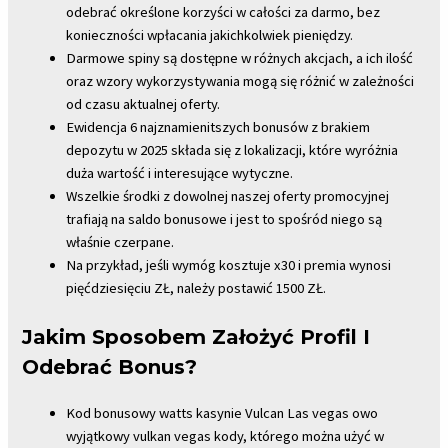
odebrać określone korzyści w całości za darmo, bez
konieczności wpłacania jakichkolwiek pieniędzy.
Darmowe spiny są dostępne w różnych akcjach, a ich ilość
oraz wzory wykorzystywania mogą się różnić w zależności
od czasu aktualnej oferty.
Ewidencja 6 najznamienitszych bonusów z brakiem
depozytu w 2025 składa się z lokalizacji, które wyróżnia
duża wartość i interesujące wytyczne.
Wszelkie środki z dowolnej naszej oferty promocyjnej
trafiają na saldo bonusowe i jest to spośród niego są
właśnie czerpane.
Na przykład, jeśli wymóg kosztuje x30 i premia wynosi
pięćdziesięciu ZŁ, należy postawić 1500 ZŁ.
Jakim Sposobem Założyć Profil I
Odebrać Bonus?
Kod bonusowy watts kasynie Vulcan Las vegas owo
wyjątkowy vulkan vegas kody, którego można użyć w