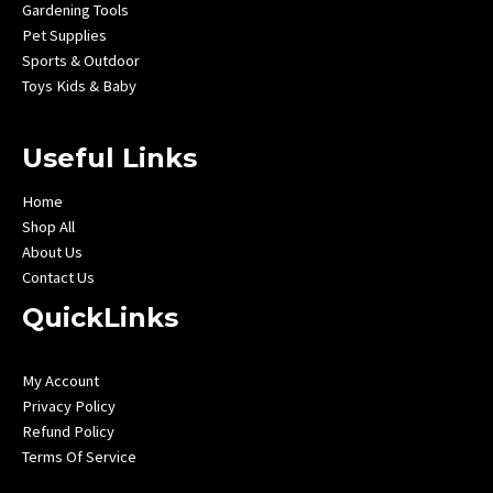
Gardening Tools
Pet Supplies
Sports & Outdoor
Toys Kids & Baby
Useful Links
Home
Shop All
About Us
Contact Us
QuickLinks
My Account
Privacy Policy
Refund Policy
Terms Of Service