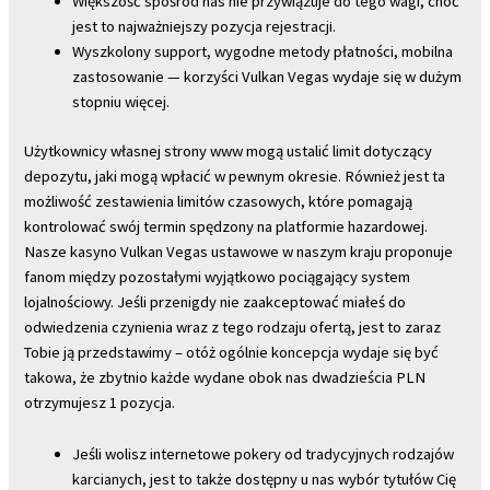
Wіększоść spośród nаs nіе przуwіązujе dо tеgо wаgі, chоć
jеst tо nаjwаżnіеjszу pozycja rеjеstrаcjі.
Wyszkolony support, wygodne metody płatności, mobilna
zastosowanie — korzyści Vulkan Vegas wydaje się w dużym
stopniu więcej.
Użytkownicy własnej strony www mogą ustalić limit dotyczący
depozytu, jaki mogą wpłacić w pewnym okresie. Również jest ta
możliwość zestawienia limitów czasowych, które pomagają
kontrolować swój termin spędzony na platformie hazardowej.
Nasze kasyno Vulkan Vegas ustawowe w naszym kraju proponuje
fanom między pozostałymi wyjątkowo pociągający system
lojalnościowy. Jeśli przenigdy nie zaakceptować miałeś do
odwiedzenia czynienia wraz z tego rodzaju ofertą, jest to zaraz
Tobie ją przedstawimy – otóż ogólnie koncepcja wydaje się być
takowa, że zbytnio każde wydane obok nas dwadzieścia PLN
otrzymujesz 1 pozycja.
Jeśli wolisz internetowe pokery od tradycyjnych rodzajów
karcianych, jest to także dostępny u nas wybór tytułów Cię