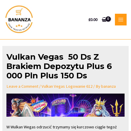
Skip
to
content
£
0.00
MAI
MEN
Vulkan Vegas ️ 50 Ds Z
Brakiem Depozytu Plus 6
000 Pln Plus 150 Ds
Leave a Comment
/
Vulkan Vegas Logowanie 612
/ By
bananza
W Wulkan Wegas odrzucić trzymamy się kurczowo ciągle tegoż