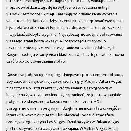
stronie rejestracyjnego. Podajesz proste dane, wpisujesz adres
mejl, potwierdzasz zgodę na wytyczne świadczenia usług i
weryfikujesz odnośnik mejl. Fani mają do odwiedzenia wybrania
wiele technik płatności, dzięki czemu nie zaakceptować wydaje się
być niełatwo dokonać w tym miejscu depozytu, a przede wszelkim
– wypłacić zdobyte wygrane. Najszybszą metodą na doładowanie
waszego stanu konta w kasynie i rozpoczęcie rozrywki o
oryginalne pieniądze jest skorzystanie wraz z kart płatniczych.
Kasyno obsługuje karty Visa i Mastercard, choć tej ostatniej można
użyć tylko do odwiedzenia wpłaty.
Kasyno współpracuje z najdogodniejszymi producentami aplikacji,
aby zapewnić najistotniejsze wrażenia z gry. Kasyno Vulkan Vegas
troszczy się o ludzi klientach, którzy uwielbiają rozgrywkę w
kasynie na żywo. Nie powinno się zapominać, że jest to wspaniałe
połączenie klasycznego kasyna wraz z kamerami HD i
oprogramowaniem specjalnym. Dzięki temu można łatwo wejść w
interakcję wraz z krupierami i krupierkami i poczuć atmosferę
rzeczywistego kasyna Las Vegas. Dział na żywo w Vulkan Vegas
jest rzeczywiście sukcesywnie rozwijana. W Vulkan Vegas Można