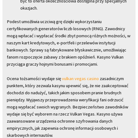
być to oferta okolicznościowa dostępna przy specjalnych
okazjach.
Podest umożliwia uczciwą grę dzięki wykorzystaniu
certyfikowanych generatorów liczb losowych (RNG). Zawodnicy
mogą wpłacać i wypłacać środki zbyt pomocą różnych możności, w
naszym kart kredytowych, e-portfeli i przelewów instytucji
bankowych. Sprawy są fabrykowane błyskawicznie, umożliwiając
fanom rozpoczęcie zabawy z brakiem opóźnień. Kasyno Vulkan
przyciąga graczy hojnymi bonusami i promocjami.
Ocena tożsamości wydaje się
vulkan vegas casino
zasadniczym
punktem, który zezwala kasynu upewnić się, że nie zaakceptować
dochodzi do nadużyć, takich jakim sposobem pranie brudnych
pieniędzy. Wyjąwszy przeprowadzenia weryfikacji fani odrzucić
mogą wypłacać swoich wygranych. Bezpieczeństwo zawodników
wydaje się być wyborem na rzecz Vulkan Vegas. Kasyno używa
zaawansowane urządzenia ochronne szyfrowania danych
empirycznych, jak zapewnia ochronę informacji osobowych i
skarbowych internautów.