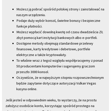
Możesz ją pobrać spośród polskiej strony i zainstalować na
naszym urządzeniu.
Podaje duży wybór konsol, świetne bonusy i bezpieczne
funkcje płatności.
Możesz wypłacić dowolną kwotę od czasu dwadzieścia ZŁ
zbyt pomocą kart instytucji bankowych albo e-portfeli.
Dostępne metody obejmują standardowe przelewy
finansowe, karty kredytowe i debetowe, portfele
elektryczne a także kryptowaluty.
To właśnie wraz z tegoż względu współpracujemy z ponad
50 producentami komputerów i sugerujemy graczom
przeszło 3000 konsol.
Oczywiście, że w najwyższym stopniu rozpowszechnionym
będzie zapytanie dotyczące autoryzacji Vulkan Vegas
kasyna online.
Jeśli jesteś w odpowiednim wieku, to wystarczy, że na prostu
założysz osobiście konto, korzystając spośród prostego na