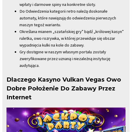
wpłaty i darmowe spiny na konkretne sloty.
Do Odwiedzenia kategorii retro należą doskonałe
automaty, które nawiązują do odwiedzenia pierwszych
maszyn tegoż wariantu.
Określana mianem „szatańskiej gry” bądź „królowej kasyn”
ruletka, owo rozrywka, w której przewiduje się obszar
wypadnięcia kulki na kole do zabawy.
Gry dostępne w naszym własnym portalu zostały
zweryfikowane przez uznaną i niezależną instytucję
audytująca.
Dlaczego Kasyno Vulkan Vegas Owo
Dobre Położenie Do Zabawy Przez
Internet