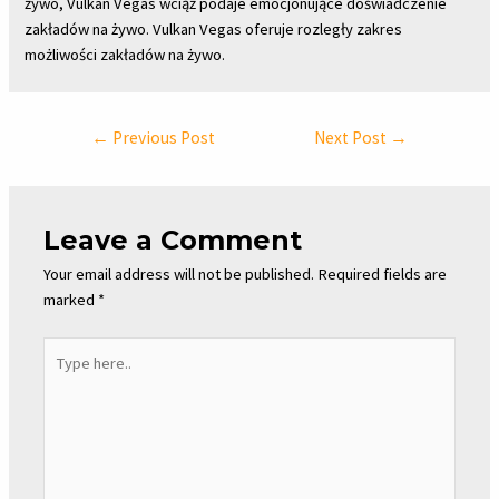
żywo, Vulkan Vegas wciąż podaje emocjonujące doświadczenie
zakładów na żywo. Vulkan Vegas oferuje rozległy zakres
możliwości zakładów na żywo.
Post
←
Previous Post
Next Post
→
navigation
Leave a Comment
Your email address will not be published.
Required fields are
marked
*
Type
here..