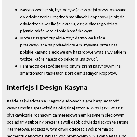
Kasyno wydaje się być oczywiście w pełni przystosowane
do odwiedzenia urządzeń mobilnych i dopasowuje się do
odwiedzenia wielkości ekranu, dzięki dlaczego działa
płynnie także w telefonie komórkowym.
Możesz zagrać zupełnie zbyt darmo we każde
przekazywane za pośrednictwem używane przez nas
polskie kasyno sieciowe gry hazardowe wraz z wyjątkiem
tychże, które należą do sektora „na żywo”.
Fani mogą cieszyć się ulubionymi grami kasynowymi na
smartfonach i tabletach z brakiem żadnych kłopotów.
Interfejs I Design Kasyna
Każde zaświadczenia i nagrody udowadniające bezpieczność
kasyna można sprawdzić na oficjalnej stronie. W związku wraz z
błyskawicznie rosnącym zainteresowaniem kasynem sieciowym
posiadamy subtelny prezent gwoli osób odwiedzających tę stronę
internetową. Możesz w tym chwili odebrać swój premia od
momentu depozytu, wpisać kod promocyjny w Vulkan Vegas albo