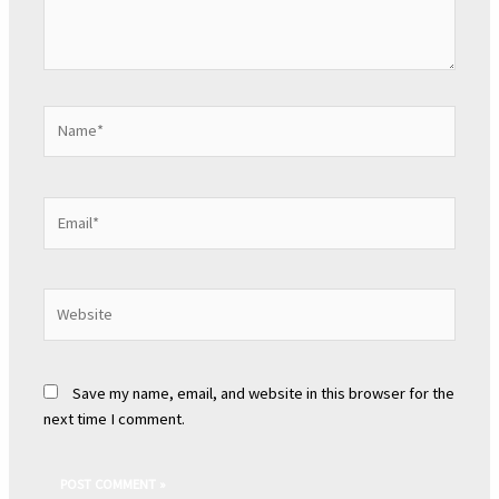
Name*
Email*
Website
Save my name, email, and website in this browser for the
next time I comment.