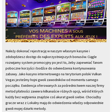
Należy dokonać rejestrację w naszym własnym kasynie i
zdobędziesz dostęp do najkorzystniejszych bonusów. Ciągle
rozwijamy system promocyjny po jest to, żeby zapewniać fanom
poboczne korzyści i bodźce do odwiedzenia kontynuowania
zabawy. Jako kasyno internetowego na terytorium polski Vulkan
Vegas jesteśmy hojni gwoli zawodników od momentu samego
początku. Ewidencja oferowanych za pośrednictwem naszej firmy
metod płatności zawiera kilkanaście różnych opcji, wśród których
każdy bez wątpienia znajdzie coś akurat gwoli siebie. Chociażby
gracze wraz z Lokalny mają do odwiedzenia władzy odpowiednie
gwoli mojej dziurki metody.