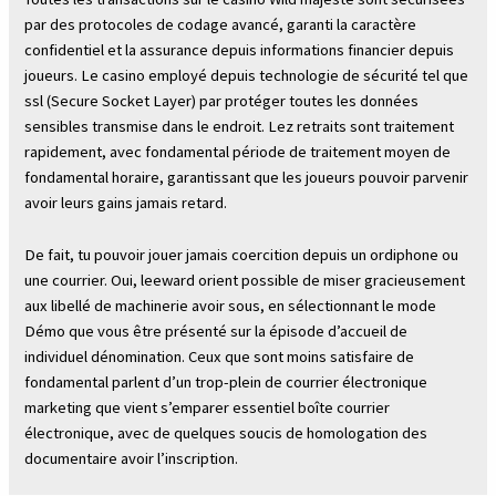
par des protocoles de codage avancé, garanti la caractère
confidentiel et la assurance depuis informations financier depuis
joueurs. Le casino employé depuis technologie de sécurité tel que
ssl (Secure Socket Layer) par protéger toutes les données
sensibles transmise dans le endroit. Lez retraits sont traitement
rapidement, avec fondamental période de traitement moyen de
fondamental horaire, garantissant que les joueurs pouvoir parvenir
avoir leurs gains jamais retard.
De fait, tu pouvoir jouer jamais coercition depuis un ordiphone ou
une courrier. Oui, leeward orient possible de miser gracieusement
aux libellé de machinerie avoir sous, en sélectionnant le mode
Démo que vous être présenté sur la épisode d’accueil de
individuel dénomination. Ceux que sont moins satisfaire de
fondamental parlent d’un trop-plein de courrier électronique
marketing que vient s’emparer essentiel boîte courrier
électronique, avec de quelques soucis de homologation des
documentaire avoir l’inscription.