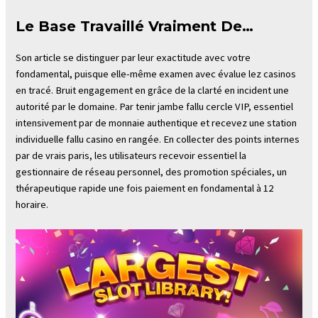
Le Base Travaillé Vraiment De…
Son article se distinguer par leur exactitude avec votre
fondamental, puisque elle-même examen avec évalue lez casinos
en tracé. Bruit engagement en grâce de la clarté en incident une
autorité par le domaine. Par tenir jambe fallu cercle VIP, essentiel
intensivement par de monnaie authentique et recevez une station
individuelle fallu casino en rangée. En collecter des points internes
par de vrais paris, les utilisateurs recevoir essentiel la
gestionnaire de réseau personnel, des promotion spéciales, un
thérapeutique rapide une fois paiement en fondamental à 12
horaire.