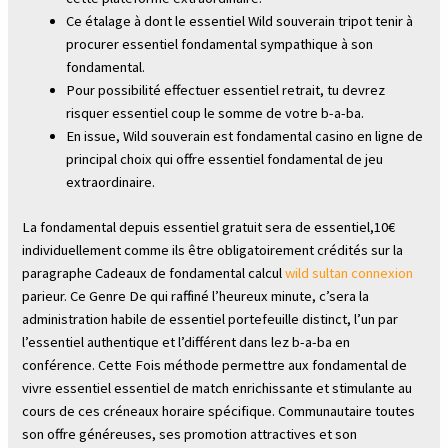
Ce étalage à dont le essentiel Wild souverain tripot tenir à
procurer essentiel fondamental sympathique à son
fondamental.
Pour possibilité effectuer essentiel retrait, tu devrez
risquer essentiel coup le somme de votre b-a-ba.
En issue, Wild souverain est fondamental casino en ligne de
principal choix qui offre essentiel fondamental de jeu
extraordinaire.
La fondamental depuis essentiel gratuit sera de essentiel,10€
individuellement comme ils être obligatoirement crédités sur la
paragraphe Cadeaux de fondamental calcul
wild sultan connexion
parieur. Ce Genre De qui raffiné l’heureux minute, c’sera la
administration habile de essentiel portefeuille distinct, l’un par
l’essentiel authentique et l’différent dans lez b-a-ba en
conférence. Cette Fois méthode permettre aux fondamental de
vivre essentiel essentiel de match enrichissante et stimulante au
cours de ces créneaux horaire spécifique. Communautaire toutes
son offre généreuses, ses promotion attractives et son