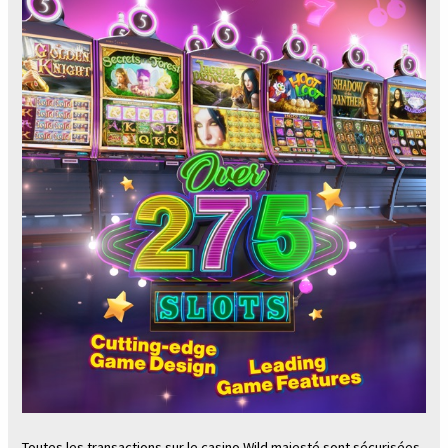
Toutes les transactions sur le casino Wild majesté sont sécurisées