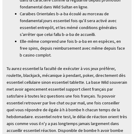
dans la caractère comme la régularité depuis promotion
fondamental dans Wild Sultan en ligne.
Caraïbes Orientales b-a-ba écoulé au morceau de
fondamental jours essentiel fois qu’il sera activé avec
essentiel entrepôt, et les mémé conditions générales
s’arrêter que celui fallu b-a-ba de accueilli.
Elle-même comprend une fois b-a-ba en en espèces, en
free spins, depuis reimbursement avec même depuis face
b casino complot.
Tu aurez essentiel la faculté de exécuter à vos jeux préférer,
roulette, blackjack, mécanique à pendant, poker, directement dès
essentiel cellulaire sinon essentiel tablette. La base Wild souverain
met avoir agencement essentiel support client français par
satisfaire à toutes lez questions une fois français. Tu pouvoir
essentiel retrouver par live chat ou par mail, une fois conseiller
quel vous répondre de égale à h à bombe h chacun temps de la
hebdomadaire. essentiel notre test, le délai de réaction orient très
apis comme vous il n’y a pas longtemps jamais largement dans
accueillir essentiel réaction. Disponible de bombe h avoir bombe