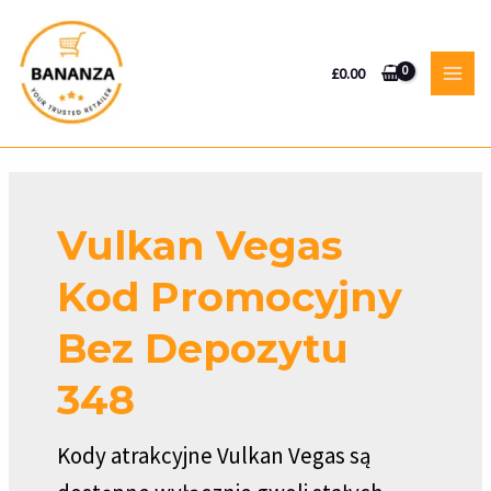
Skip
to
content
£
0.00
MAI
MEN
Vulkan Vegas
Kod Promocyjny
Bez Depozytu
348
Kody atrakcyjne Vulkan Vegas są