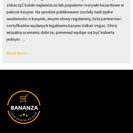
zobaczyć każde najświeższe lub popularne rozrywki hazardowe w
palecie kasyno. Na spodzie publikowane zostały nadrzędne
wiadomości o kasynie, innymi słowy regulaminy, lista partnerów i
certyfikatów wydanych legalnemu kasynu Vulkan Vegas. Sferę
wizualną oceniamy dobrze, ponieważ wydaje się być kobieta
jednym …
Vulkan
Read More »
Vegas:
Wygrywaj
Duże
W
Naszym
Własnym
Naszym
Kasynie!