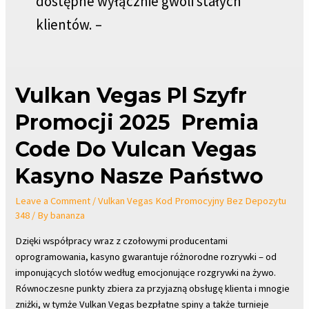
dostępne wyłącznie gwoli stałych
klientów. –
Vulkan Vegas Pl Szyfr
Promocji 2025 ️ Premia
Code Do Vulcan Vegas
Kasyno Nasze Państwo
Leave a Comment
/
Vulkan Vegas Kod Promocyjny Bez Depozytu
348
/ By
bananza
Dzięki współpracy wraz z czołowymi producentami
oprogramowania, kasyno gwarantuje różnorodne rozrywki – od
imponujących slotów według emocjonujące rozgrywki na żywo.
Równoczesne punkty zbiera za przyjazną obsługę klienta i mnogie
zniżki, w tymże Vulkan Vegas bezpłatne spiny a także turnieje