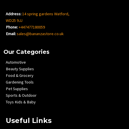
Address:
14 spring gardens Watford,
WD25 9JJ
Phone:
+447477180059
Email:
sales@bananzastore.co.uk
Our Categories
Automotive
Beauty Supplies
Food & Grocery
Gardening Tools
Pet Supplies
Sports & Outdoor
Toys Kids & Baby
Useful Links