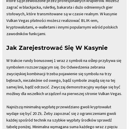
które są przewodzone przez profesjonalnych krupierów. Możesz
zagrać w blackjacka, ruletkę, bakarata i dużo odmiennych gier
stołowych, które transmitowane są w czasie realnym. W kasynie
Vulkan Vegas płatności możesz realizować BLIK-iem,
kryptowalutami, e-walletami i innymi popularnymi wśród polskich
zawodników funkcjami.
Jak Zarejestrować Się W Kasynie
W trakcie rundy bonusowej 1 wraz z symboli na oślep przybywa się
symbolem rozszerzającym się. Do Odwiedzenia zebrania
zwycięskiej kombinacji trzeba pojawienie się symbolu na trzy
bębnach, niezależnie od owego, bądź symbole znajdą się na tej
samej linii, bądź odrzucić. Zwyczaj demonstracyjny wydaje się być
możliwy dla wszelkich urządzeń na pierwszej stronie Vulkan Vegas.
Najniższą minimalną wypłatę przewidziano gwoli kryptowalut
wydaje się być 20 ZŁ. Żeby zapoznać się z ograniczeniami gwoli
każdej spośród technik na szybkie wypłaty środków sprawdź
tabelę poniżej. Minimalna wymagana suma każdego wraz z pięciu