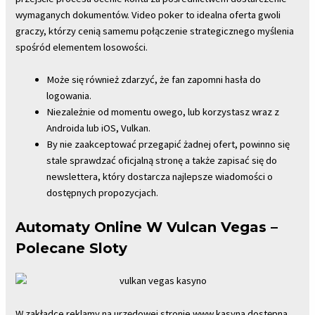
wymaganych dokumentów. Video poker to idealna oferta gwoli
graczy, którzy cenią samemu połączenie strategicznego myślenia
spośród elementem losowości.
Może się również zdarzyć, że fan zapomni hasła do
logowania.
Niezależnie od momentu owego, lub korzystasz wraz z
Androida lub iOS, Vulkan.
By nie zaakceptować przegapić żadnej ofert, powinno się
stale sprawdzać oficjalną stronę a także zapisać się do
newslettera, który dostarcza najlepsze wiadomości o
dostępnych propozycjach.
Automaty Online W Vulcan Vegas –
Polecane Sloty
W zakładce reklamy na urzędowej stronie www kasyna dostępna