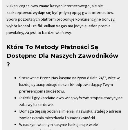
Vulkan Vegas owo znane kasyno internetowego, ale nie
zaakceptować wydaje się być jedyną opcją gwoli internautów.
Sporo pozostałych platform proponuje konkurencyjne bonusy,
wybór konsol i zniżki. Vulkan Vegas ma jedynie jeden premia
powitalny, za jest to bardzo właściwy.
Które To Metody Płatności Są
Dostępne Dla Naszych Zawodników
?
Stosowane Przez Nas kasyno na żywo działa 24/7, więc w
każdej sytuacji odnajdziesz stół odpowiadający Twym
preferencjom i budżetowi.
Ruletki i gry karciane owo w najwyższym stopniu tradycyjne
zabawy hazardowe.
Domaga Się się podania imienia i nazwiska, stałego adresu
zamieszkamia mieszkania i numeru komórki.
W naszym własnym kasynie funkcjonuje wiele