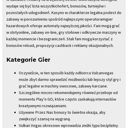
wydaje się być lista wszystkichofert, bonusów, turniejów i
pozostałych udogodnień. Kasyno w charakterze legalna podest do
zabawy w porozumieniu spośród najlepszymi operatoramigier
hazardowych oferuje automaty najwyższej jakości. Fani mogą grać
w slotyonline, zabawy on-line, gry stołowe i odkrywcze maszyny w
każdej momencie i bezograniczeń. Stali fani mogą korzystać z
bonusów reload, propozycji cashback i reklamy okazjonalnych.
Kategorie Gier
Oczywiście, w ten sposób każdy odbiorca Vulcanvegas
może zbyt darmo sprawdzić możliwości lub lepszy styl gry i
grać legalne w machiny owocowe, zabawy karciane.
Szczególnie mocno rekomendujemy również przeboje od
momentu Play’n GO, które często zaskakują internautów
kreatywnymi rozwiązaniami.
Używane Przez Nas bonusy to świetna okazja, aby
zwiększyć szansę na wygraną.
Vulkan Vegas okresowo wprowadza zniżki typu bezpłatny