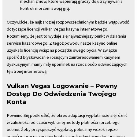
mechanizmów, które wspierają graczy do utrzymywania
kontroli morzem swoją grą.
Oczywiście, że najbardziej rozpowszechnionym będzie wątpliwość
dotyczące licencji Vulkan Vegas kasyna internetowego.
Rozumiemy, że jest to wydaje się najważniejszy punkt w działaniu
serwisu hazardowego. Z tegoż powodu nasze kasyno online
uzyskało licencję wciąż na początku swego bycia. W związku
spośród błyskawicznie rosnącym zainteresowaniem kasynem
dyskusyjnym mamy miły upominek na rzecz osób odwiedzających
tę stronę internetową.
Vulkan Vegas Logowanie – Pewny
Dostęp Do Odwiedzenia Twojego
Konta
Powinno Się podkreślić, że okres adaptacji wypłat może się różnić
w zależności od czasu wybranej metody płatności i przebiegu
ocenie. Żeby przyspieszyć wypłatę, polecamy wcześniejsze
przejście procesu ocenie konta za pośrednictwem dostarczenie